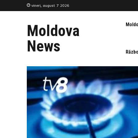
vineri, august 7 2026
Mold
Moldova
News
Războ