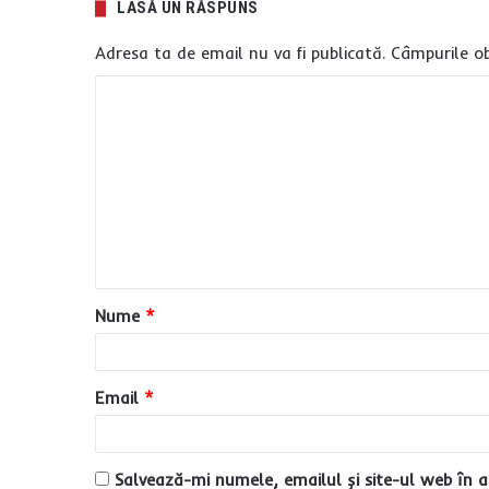
LASĂ UN RĂSPUNS
Adresa ta de email nu va fi publicată.
Câmpurile ob
C
o
m
e
n
t
a
Nume
*
r
i
u
Email
*
*
Salvează-mi numele, emailul și site-ul web în a