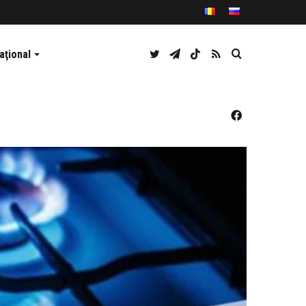
Twitter
Telegram
TikTok
RSS
Caută
aţional
Facebook