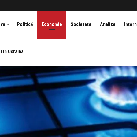
ova
Politică
Economie
Societate
Analize
Intern
i în Ucraina