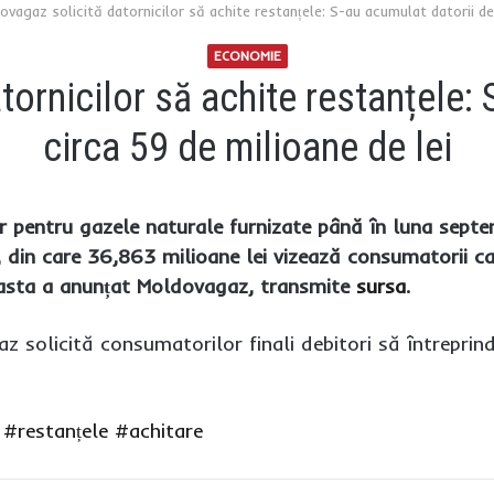
ovagaz solicită datornicilor să achite restanțele: S-au acumulat datorii de 
ECONOMIE
ornicilor să achite restanțele: 
circa 59 de milioane de lei
 pentru gazele naturale furnizate până în luna septem
, din care 36,863 milioane lei vizează consumatorii c
easta a anunțat Moldovagaz, transmite
sursa
.
z solicită consumatorilor finali debitori să întrepri
#restanțele
#achitare