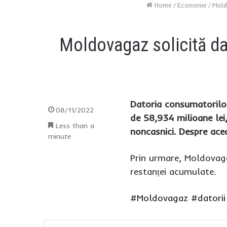
Home
/
Economie
/
Mold
Moldovagaz solicită dat
Datoria consumatorilor
08/11/2022
de 58,934 milioane lei
Less than a
noncasnici. Despre ac
minute
Prin urmare, Moldovaga
restanței acumulate.
#Moldovagaz
#datorii