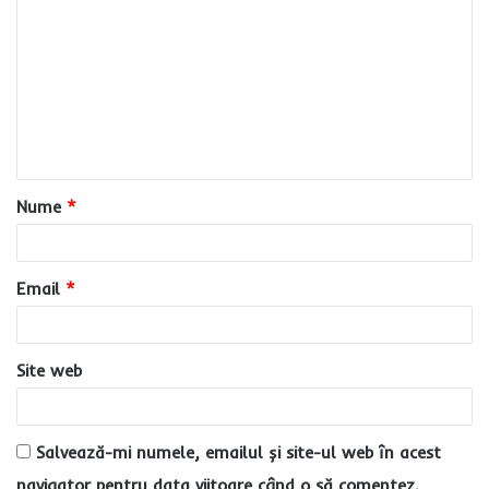
o
m
e
n
t
a
Nume
*
r
i
u
Email
*
*
Site web
Salvează-mi numele, emailul și site-ul web în acest
navigator pentru data viitoare când o să comentez.