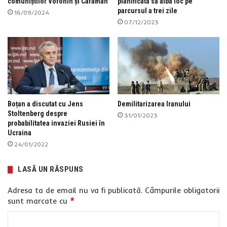
comuniștilor Voronin și Caraman
planificată să aibă loc pe
parcursul a trei zile
16/09/2024
07/12/2023
Boțan a discutat cu Jens
Demilitarizarea Iranului
Stoltenberg despre
31/01/2023
probabilitatea invaziei Rusiei în
Ucraina
24/01/2022
LASĂ UN RĂSPUNS
Adresa ta de email nu va fi publicată.
Câmpurile obligatorii
sunt marcate cu
*
C