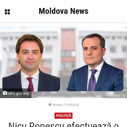
Moldova News
Menu
mfa.gov.md
Home
/
Politică
POLITICĂ
Nicu Popescu efectuează o