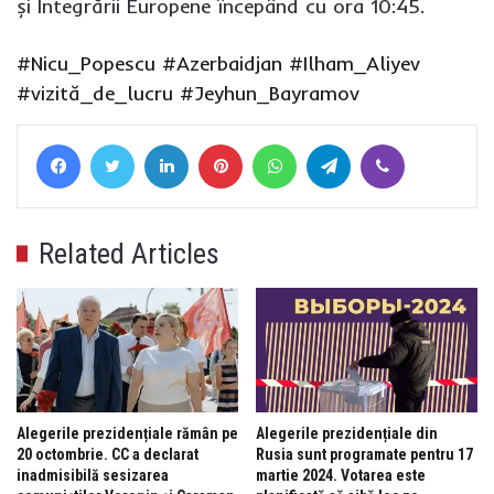
și Integrării Europene începând cu ora 10:45.
#Nicu_Popescu
#Azerbaidjan
#Ilham_Aliyev
#vizită_de_lucru
#Jeyhun_Bayramov
Facebook
Twitter
LinkedIn
Pinterest
WhatsApp
Telegram
Viber
Related Articles
Alegerile prezidențiale rămân pe
Alegerile prezidențiale din
20 octombrie. CC a declarat
Rusia sunt programate pentru 17
inadmisibilă sesizarea
martie 2024. Votarea este