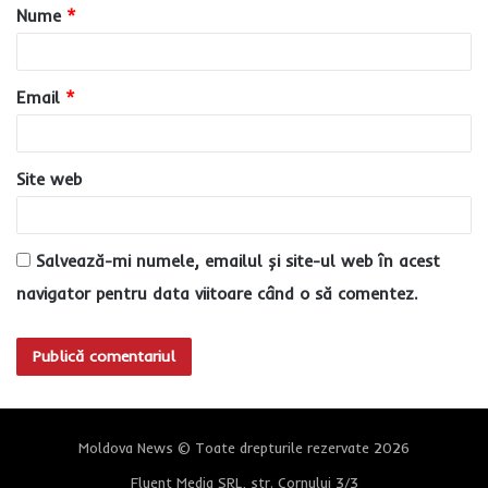
Nume
*
r
i
u
Email
*
*
Site web
Salvează-mi numele, emailul și site-ul web în acest
navigator pentru data viitoare când o să comentez.
Moldova News © Toate drepturile rezervate 2026
Fluent Media SRL, str. Cornului 3/3