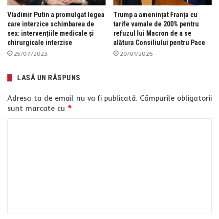
Vladimir Putin a promulgat legea
Trump a amenințat Franța cu
care interzice schimbarea de
tarife vamale de 200% pentru
sex: intervențiile medicale și
refuzul lui Macron de a se
chirurgicale interzise
alătura Consiliului pentru Pace
25/07/2023
20/01/2026
LASĂ UN RĂSPUNS
Adresa ta de email nu va fi publicată.
Câmpurile obligatorii
sunt marcate cu
*
C
o
m
e
n
t
a