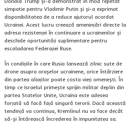
Donald Trump și-a demonstrat în mod repetat
simpatie pentru Vladimir Putin și și-a exprimat
disponibilitatea de a reduce ajutorul acordat
Ucrainei. Acest lucru creează amenințări directe la
adresa rezistenței în continuare a ucrainenilor și
deschide oportunități suplimentare pentru
escaladarea Federației Ruse.
În condițiile în care Rusia lansează zilnic sute de
drone asupra orașelor ucrainene, orice întârziere
din partea aliaților poate costa vieți omenești. În
timp ce Israelul primește sprijin militar deplin din
partea Statelor Unite, Ucraina este adesea
forțată să facă față singură terorii. Dacă această
tendință va continua, Kremlinul nu va face decât
să-și întărească încrederea în impunitatea sa.