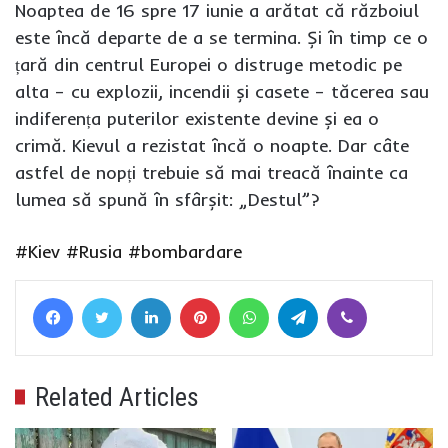
Noaptea de 16 spre 17 iunie a arătat că războiul
este încă departe de a se termina. Și în timp ce o
țară din centrul Europei o distruge metodic pe
alta – cu explozii, incendii și casete – tăcerea sau
indiferența puterilor existente devine și ea o
crimă. Kievul a rezistat încă o noapte. Dar câte
astfel de nopți trebuie să mai treacă înainte ca
lumea să spună în sfârșit: „Destul”?
#Kiev
#Rusia
#bombardare
Facebook
Twitter
LinkedIn
Pinterest
WhatsApp
Telegram
Viber
Related Articles