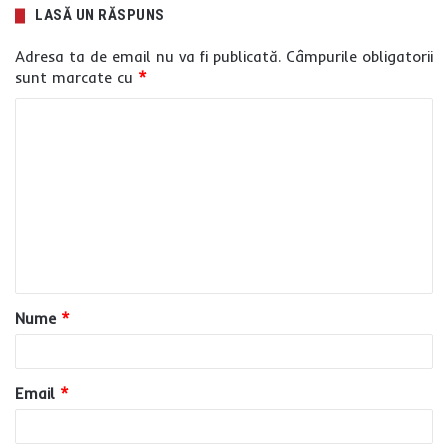
LASĂ UN RĂSPUNS
Adresa ta de email nu va fi publicată.
Câmpurile obligatorii
sunt marcate cu
*
C
o
m
e
n
t
a
Nume
*
r
i
u
Email
*
*