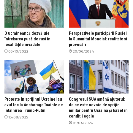
O ucraineancă dezvăluie
Perspectivele participării Rusiei
întrebarea pusă de ruși în
la Summitul Mondial: realitate și
localitățile invadate
provocări
05/10/2022
20/06/2024
Proteste în sprijinul Ucrainei au
Congresul SUA amână ajutorul:
avut loc la Anchorage înainte de
de ce este nevoie de sprijin
întâlnirea Trump-Putin
militar pentru Ucraina și Israel în
condiții egale
15/08/2025
16/04/2024