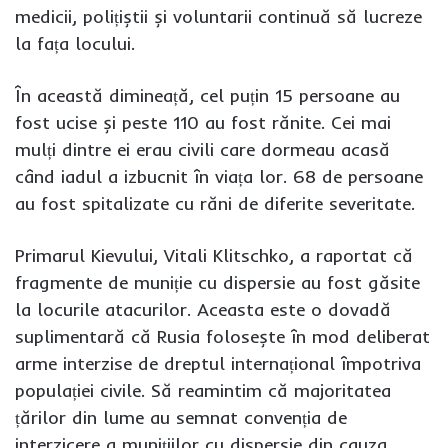
medicii, polițiștii și voluntarii continuă să lucreze
la fața locului.
În această dimineață, cel puțin 15 persoane au
fost ucise și peste 110 au fost rănite. Cei mai
mulți dintre ei erau civili care dormeau acasă
când iadul a izbucnit în viața lor. 68 de persoane
au fost spitalizate cu răni de diferite severitate.
Primarul Kievului, Vitali Klitschko, a raportat că
fragmente de muniție cu dispersie au fost găsite
la locurile atacurilor. Aceasta este o dovadă
suplimentară că Rusia folosește în mod deliberat
arme interzise de dreptul internațional împotriva
populației civile. Să reamintim că majoritatea
țărilor din lume au semnat convenția de
interzicere a munițiilor cu dispersie din cauza