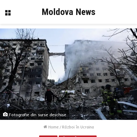
Moldova News
Menu
Fotografie din surse deschise
Home
/
Război în Ucraina