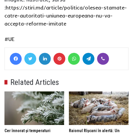
:
https://stiri.md/article/politica/olesea-stamate-
catre-autoritati-uniunea-europeana-nu-va-
accepta-reforme-imitate
#UE
Facebook
Twitter
LinkedIn
Pinterest
WhatsApp
Telegram
Viber
Related Articles
Cer înnorat și temperaturi
Raionul Rîșcani în alertă: Un