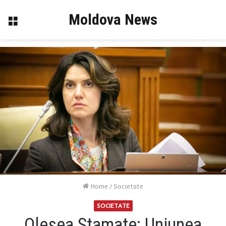
Moldova News
Menu
Home
/
Societate
SOCIETATE
Olesea Stamate: Uniunea