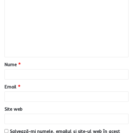
C
o
m
e
n
t
a
Nume
*
r
i
u
Email
*
*
Site web
Salvează-mi numele, emailul și site-ul web în acest