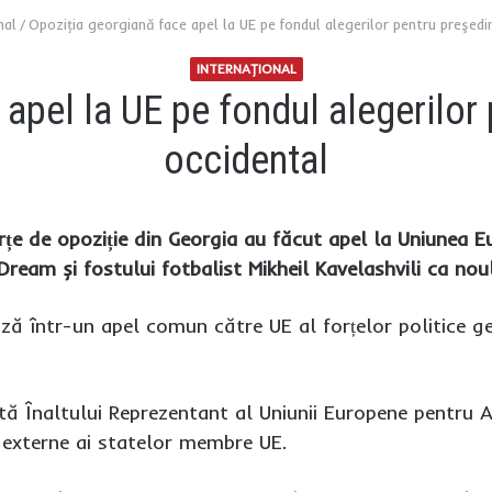
nal
/
Opoziţia georgiană face apel la UE pe fondul alegerilor pentru preşedi
INTERNAŢIONAL
apel la UE pe fondul alegerilor 
occidental
rțe de opoziție din Georgia au făcut apel la Uniunea 
ream și fostului fotbalist Mikheil Kavelashvili ca nou
ză într-un apel comun către UE al forțelor politice g
ă Înaltului Reprezentant al Uniunii Europene pentru Af
e externe ai statelor membre UE.