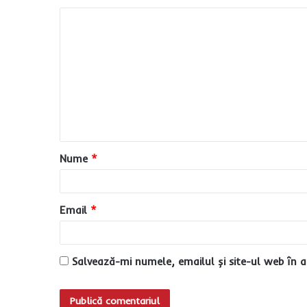
C
o
m
e
n
t
a
Nume
*
r
i
u
Email
*
*
Salvează-mi numele, emailul și site-ul web în a