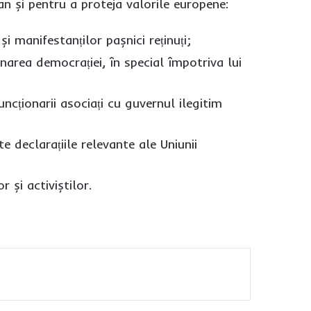
ian și pentru a proteja valorile europene:
și manifestanților pașnici reținuți;
narea democrației, în special împotriva lui
uncționarii asociați cu guvernul ilegitim
e declarațiile relevante ale Uniunii
 și activiștilor.