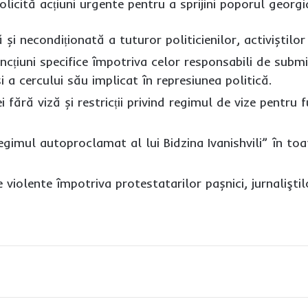
solicită acțiuni urgente pentru a sprijini poporul georg
și necondiționată a tuturor politicienilor, activiștilor 
cțiuni specifice împotriva celor responsabili de submi
și a cercului său implicat în represiunea politică.
i fără viză și restricții privind regimul de vize pentru f
egimul autoproclamat al lui Bidzina Ivanishvili” în toat
violente împotriva protestatarilor pașnici, jurnaliştilor