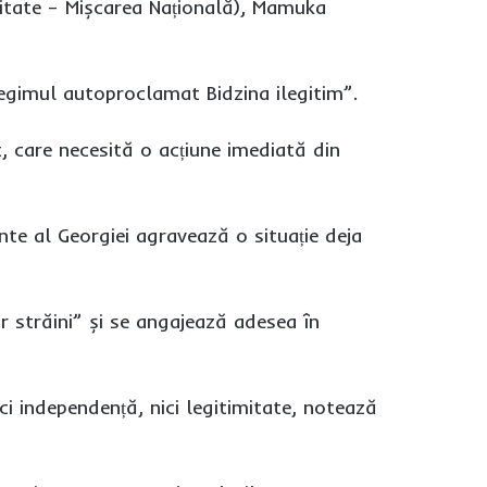
nitate – Mișcarea Națională), Mamuka
regimul autoproclamat Bidzina ilegitim”.
, care necesită o acțiune imediată din
nte al Georgiei agravează o situație deja
or străini” și se angajează adesea în
i independență, nici legitimitate, notează