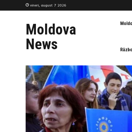
vineri, august 7 2026
Mold
Moldova
News
Războ