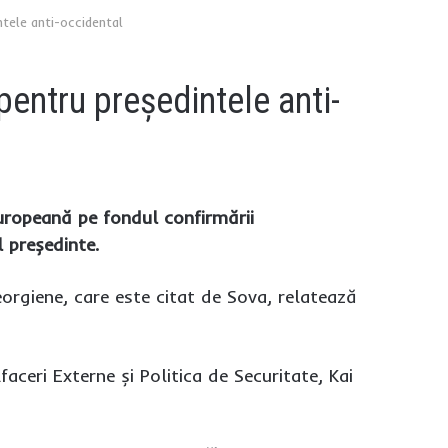
ntele anti-occidental
pentru preşedintele anti-
Europeană pe fondul confirmării
l președinte.
eorgiene, care este citat de Sova, relatează
aceri Externe și Politica de Securitate, Kai