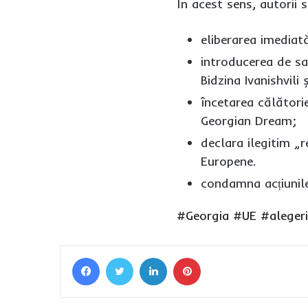
În acest sens, autorii 
eliberarea imediată 
introducerea de san
Bidzina Ivanishvili 
încetarea călătorie
Georgian Dream;
declara ilegitim „r
Europene.
condamna acțiunile 
#Georgia
#UE
#alegeri
Facebook
Twitter
LinkedIn
Pinterest