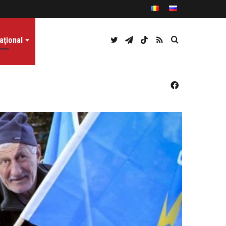
Twitter
Telegram
TikTok
RSS
Caută
aţional
Facebook