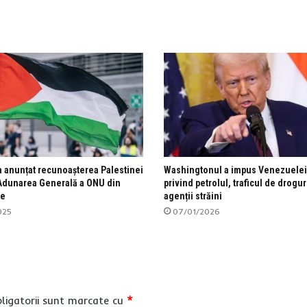
 a anunțat recunoașterea Palestinei
Washingtonul a impus Venezuelei 
a Adunarea Generală a ONU din
privind petrolul, traficul de droguri
ie
agenții străini
025
07/01/2026
ligatorii sunt marcate cu
*