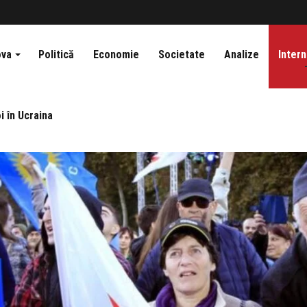
ova
Politică
Economie
Societate
Analize
Intern
i în Ucraina