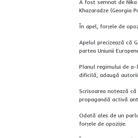
A fost semnat de Nika 
Khazaradze (Georgia Pu
În apel, forțele de opo
Apelul precizează că G
partea Uniunii Europene
Planul regimului de a-l
dificilă, adaugă autorii
Scrisoarea notează că K
propagandă activă ant
Odată ales de un parla
forțele de opoziție.