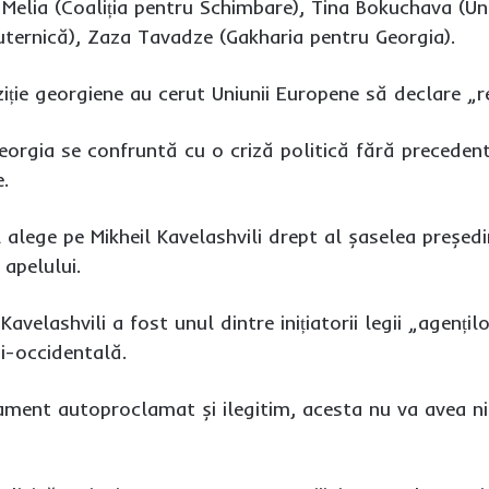
Melia (Coaliția pentru Schimbare), Tina Bokuchava (U
ternică), Zaza Tavadze (Gakharia pentru Georgia).
ziție georgiene au cerut Uniunii Europene să declare „
eorgia se confruntă cu o criză politică fără precedent
.
 alege pe Mikheil Kavelashvili drept al șaselea președi
 apelului.
avelashvili a fost unul dintre inițiatorii legii „agențil
i-occidentală.
ment autoproclamat și ilegitim, acesta nu va avea nic