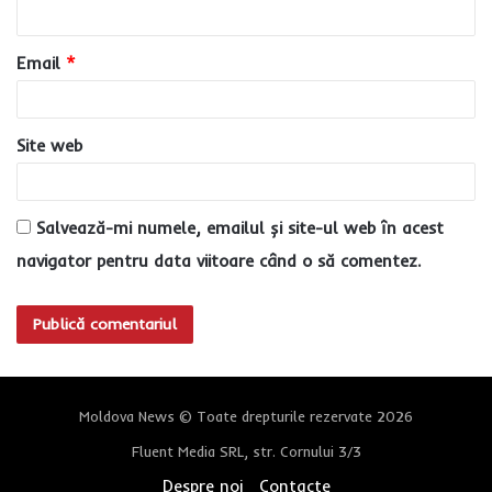
i
u
Email
*
*
Site web
Salvează-mi numele, emailul și site-ul web în acest
navigator pentru data viitoare când o să comentez.
Moldova News © Toate drepturile rezervate 2026
Fluent Media SRL, str. Cornului 3/3
Despre noi
Contacte