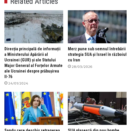
Related Articles
Direcția principală de informații
Merz pune sub semnul întrebării
a Ministerului Apărării al
strategia SUA și Israel în războiul
Ucrainei (GUR) și ale Statului
cu Iran
Major General al Forțelor Armate
28/03/2026
ale Ucrainei despre prăbușirea
Il-76
24/01/2024
Sandu cere deschis retragerea
SUA plasează din nou bombe