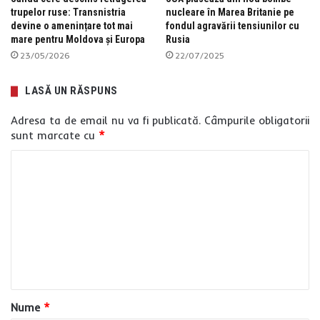
trupelor ruse: Transnistria
nucleare în Marea Britanie pe
devine o amenințare tot mai
fondul agravării tensiunilor cu
mare pentru Moldova și Europa
Rusia
23/05/2026
22/07/2025
LASĂ UN RĂSPUNS
Adresa ta de email nu va fi publicată.
Câmpurile obligatorii
sunt marcate cu
*
C
o
m
e
n
t
a
Nume
*
r