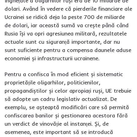
înghețate a oligarhilor ruși era de 10 miliarde de
dolari. Având în vedere că pierderile financiare ale
Ucrainei se ridică deja la peste 700 de miliarde
de dolari, iar această sumă va crește până când
Rusia își va opri agresiunea militară, rezultatele
actuale sunt cu siguranță importante, dar nu
sunt suficiente pentru a compensa daunele aduse
economiei și infrastructurii ucrainene.
Pentru a confisca în mod eficient și sistematic
proprietățile oligarhilor, politicienilor,
propagandiștilor și celor apropiați ruși, UE trebuie
să adopte un cadru legislativ actualizat. De
exemplu, se așteaptă modificări care să permită
confiscarea banilor și gestionarea acestora fără
un verdict de vinovăție al instanței. Și, de
asemenea, este important să se introducă