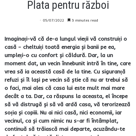
Plata pentru război
05/07/2022
3 minutes read
Imaginați-vă că de-a lungul vieții vă construiți o
casă – cheltuiți toată energia și banii pe ea,
umpleți-o cu confort și căldură. Dar, la un
moment dat, un vecin înnebunit intră în tine, care
vrea să ia această casă de la tine. Cu siguranță
refuzi și îl lași pe vecin să știe că nu ar trebui să
o faci, mai ales că casa lui este mult mai mare
decât a ta. Dar, ca răspuns la aceasta, el începe
să vă distrugă și să vă ardă casa, vă terorizează
soția și copiii. Nu ai nici casă, nici economii, iar
vecinul, ca și cum nimic nu s-ar fi întâmplat,
continuă să trăiască mai departe, acuzându-te