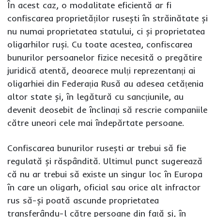
În acest caz, o modalitate eficientă ar fi
confiscarea proprietăților rusești în străinătate și
nu numai proprietatea statului, ci și proprietatea
oligarhilor ruși. Cu toate acestea, confiscarea
bunurilor persoanelor fizice necesită o pregătire
juridică atentă, deoarece mulți reprezentanți ai
oligarhiei din Federația Rusă au adesea cetățenia
altor state și, în legătură cu sancțiunile, au
devenit deosebit de înclinați să rescrie companiile
către uneori cele mai îndepărtate persoane.
Confiscarea bunurilor rusești ar trebui să fie
regulată și răspândită. Ultimul punct sugerează
că nu ar trebui să existe un singur loc în Europa
în care un oligarh, oficial sau orice alt infractor
rus să-și poată ascunde proprietatea
transferându-l către persoane din față și, în