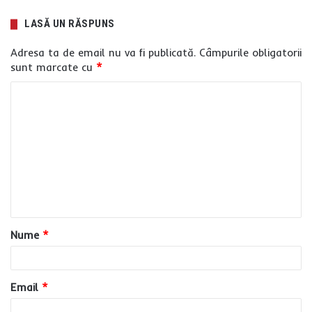
LASĂ UN RĂSPUNS
Adresa ta de email nu va fi publicată.
Câmpurile obligatorii
sunt marcate cu
*
C
o
m
e
n
t
a
Nume
*
r
i
u
Email
*
*