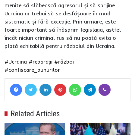
menite să slăbească agresorul și să sprijine
Ucraina ar trebui să se desfășoare în mod
sistematic și fără excepție. Prin urmare, este
foarte important să înăsprim legislația, astfel
încât niciun criminal rus să nu poată evita o
plată echitabilă pentru războiul din Ucraina.
#Ucraina
#reparații
#război
#confiscare_bunurilor
Facebook
Twitter
LinkedIn
Pinterest
WhatsApp
Telegram
Viber
Related Articles