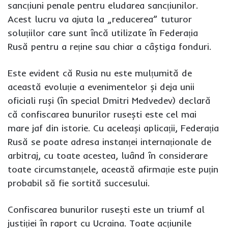
sancțiuni penale pentru eludarea sancțiunilor.
Acest lucru va ajuta la „reducerea” tuturor
soluțiilor care sunt încă utilizate în Federația
Rusă pentru a reține sau chiar a câștiga fonduri.
Este evident că Rusia nu este mulțumită de
această evoluție a evenimentelor și deja unii
oficiali ruși (în special Dmitri Medvedev) declară
că confiscarea bunurilor rusești este cel mai
mare jaf din istorie. Cu aceleași aplicații, Federația
Rusă se poate adresa instanței internaționale de
arbitraj, cu toate acestea, luând în considerare
toate circumstanțele, această afirmație este puțin
probabil să fie sortită succesului.
Confiscarea bunurilor rusești este un triumf al
justiției în raport cu Ucraina. Toate acțiunile