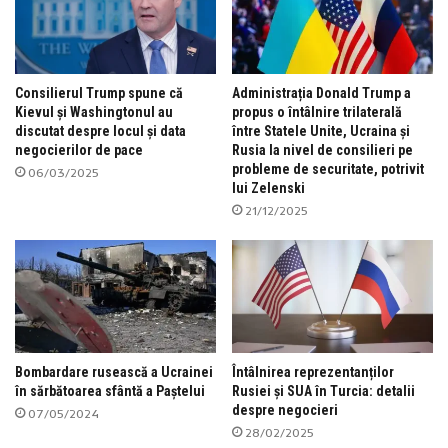
Consilierul Trump spune că
Administrația Donald Trump a
Kievul și Washingtonul au
propus o întâlnire trilaterală
discutat despre locul și data
între Statele Unite, Ucraina și
negocierilor de pace
Rusia la nivel de consilieri pe
probleme de securitate, potrivit
06/03/2025
lui Zelenski
21/12/2025
Bombardare rusească a Ucrainei
Întâlnirea reprezentanților
în sărbătoarea sfântă a Paștelui
Rusiei și SUA în Turcia: detalii
despre negocieri
07/05/2024
28/02/2025