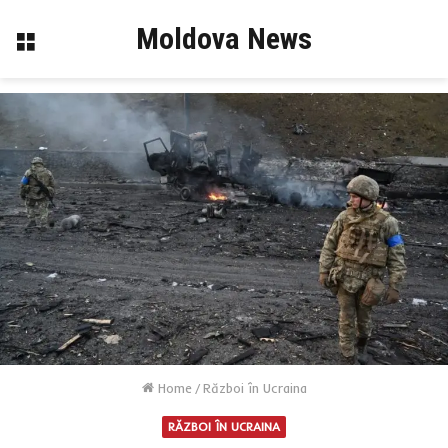
Moldova News
Menu
Home
/
Război în Ucraina
RĂZBOI ÎN UCRAINA