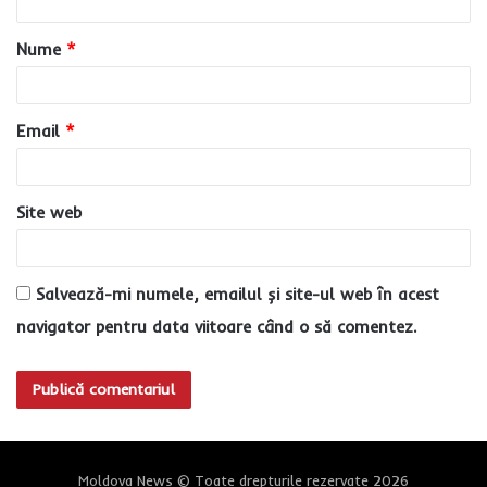
a
Nume
*
r
i
u
Email
*
*
Site web
Salvează-mi numele, emailul și site-ul web în acest
navigator pentru data viitoare când o să comentez.
Moldova News © Toate drepturile rezervate 2026