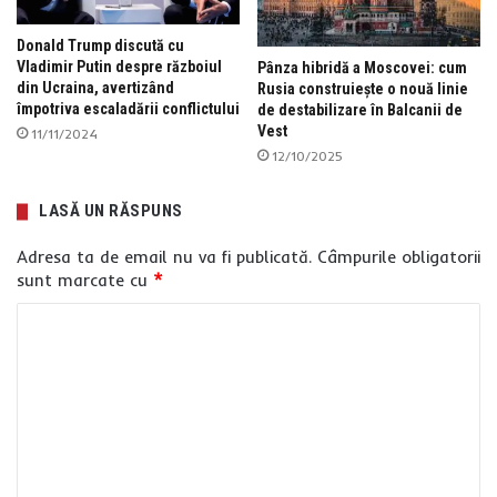
Donald Trump discută cu
Vladimir Putin despre războiul
Pânza hibridă a Moscovei: cum
din Ucraina, avertizând
Rusia construiește o nouă linie
împotriva escaladării conflictului
de destabilizare în Balcanii de
Vest
11/11/2024
12/10/2025
LASĂ UN RĂSPUNS
Adresa ta de email nu va fi publicată.
Câmpurile obligatorii
sunt marcate cu
*
C
o
m
e
n
t