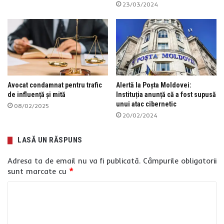
23/03/2024
Avocat condamnat pentru trafic
Alertă la Poșta Moldovei:
de influență și mită
Instituția anunță că a fost supusă
unui atac cibernetic
08/02/2025
20/02/2024
LASĂ UN RĂSPUNS
Adresa ta de email nu va fi publicată.
Câmpurile obligatorii
sunt marcate cu
*
C
o
m