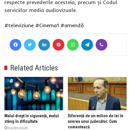
respecte prevederile acesteia, precum și Codul
serviciilor media audiovizuale.
#televiziune
#Cinema1
#amendă
Facebook
Twitter
LinkedIn
Pinterest
WhatsApp
Telegram
Viber
Related Articles
Malul drept în siguranță, malul
Diferență de un milion de lei în
stâng în dificultate
averea unui judecător. Cum
comentează
02/01/2025