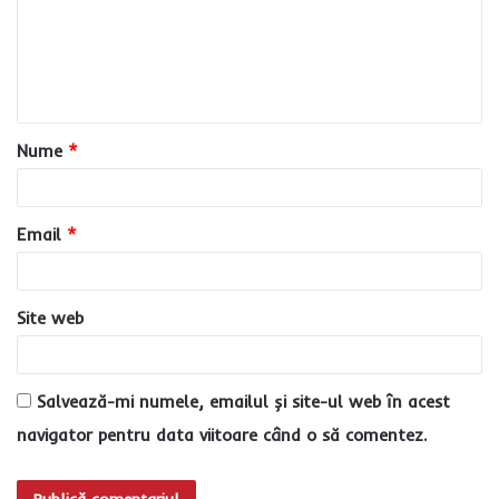
e
n
t
a
Nume
*
r
i
u
Email
*
*
Site web
Salvează-mi numele, emailul și site-ul web în acest
navigator pentru data viitoare când o să comentez.