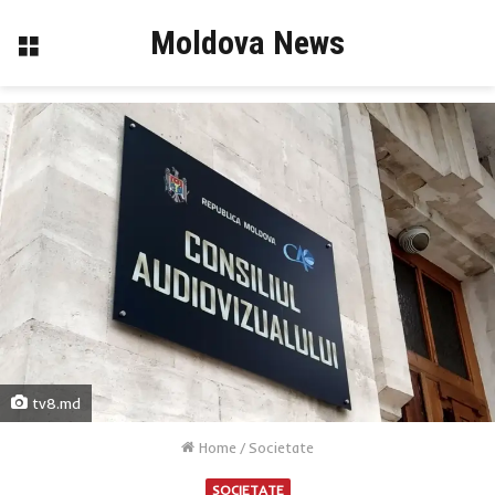
Moldova News
Menu
tv8.md
Home
/
Societate
SOCIETATE