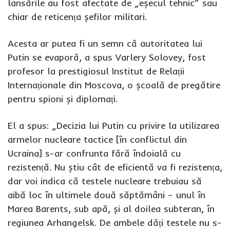
lansările au fost afectate de „eșecul tehnic” sau
chiar de reticența șefilor militari.
Acesta ar putea fi un semn că autoritatea lui
Putin se evaporă, a spus Varlery Solovey, fost
profesor la prestigiosul Institut de Relații
Internaționale din Moscova, o școală de pregătire
pentru spioni și diplomați.
El a spus: „Decizia lui Putin cu privire la utilizarea
armelor nucleare tactice [în conflictul din
Ucraina] s-ar confrunta fără îndoială cu
rezistență. Nu știu cât de eficientă va fi rezistența,
dar voi indica că testele nucleare trebuiau să
aibă loc în ultimele două săptămâni – unul în
Marea Barents, sub apă, și al doilea subteran, în
regiunea Arhangelsk. De ambele dăți testele nu s-