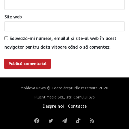
*
Site web
Salvează-mi numele, emailul și site-ul web în acest
navigator pentru data viitoare când o să comentez.
Moldova News © Toate drepturile rezervate 2026
Fluent Media SRL, str. Cornului 3/3
Despre noi
Contacte
Facebook
Twitter
Telegram
TikTok
RSS