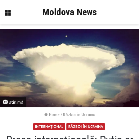
Moldova News
Menu
stiri.md
Home
/
Război în Ucraina
INTERNAŢIONAL
RĂZBOI ÎN UCRAINA