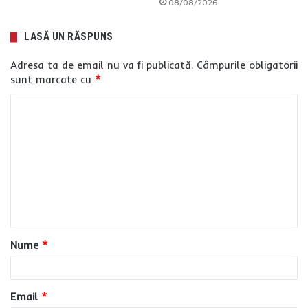
08/08/2026
LASĂ UN RĂSPUNS
Adresa ta de email nu va fi publicată.
Câmpurile obligatorii
sunt marcate cu
*
C
o
m
e
n
t
a
Nume
*
r
i
u
Email
*