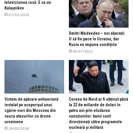
televiziunea rusă: E ca un
Kalașnikov
07/02/2023
Dmitri Medvedev – noi aberații:
O să fie pace în Ucraina, dar
Rusia va impune condițiile
19/07/2022
Sistem de apărare antiaeriană
Coreea de Nord ar fi obținut până
instalat pe acoperișul unui
la 22 de miliarde de dolari în
zgârie-nori din Moscova din
patru ani prin eludarea
cauza atacurilor cu drone
sancțiunilor: banii sunt
ucrainene
direcționați către programele
nucleară și militară
29/05/2026