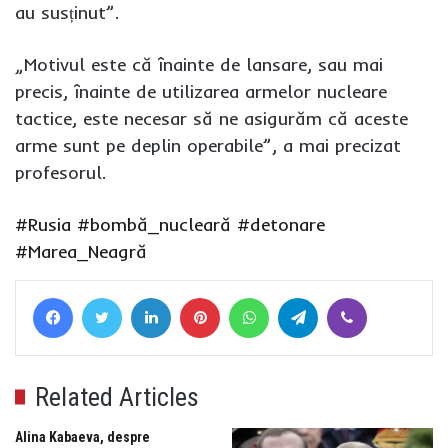
au susținut”.
„Motivul este că înainte de lansare, sau mai
precis, înainte de utilizarea armelor nucleare
tactice, este necesar să ne asigurăm că aceste
arme sunt pe deplin operabile”, a mai precizat
profesorul.
#Rusia
#bombă_nucleară
#detonare
#Marea_Neagră
Facebook
Twitter
LinkedIn
Pinterest
WhatsApp
Telegram
Viber
Related Articles
Alina Kabaeva, despre