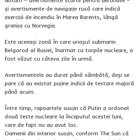
Notam – avertismente scurte pentru aeronave –
și avertismente de navigație rusă care indică
exerciții de incendiu în Marea Barents, lângă
granița cu Norvegia.
Este aceeași zonă în care uriașul submarin
Belgorod al Rusiei, înarmat cu torpile nucleare, a
fost văzut cu câteva zile în urmă.
Avertismentele au durat până sâmbătă, deși se
pare că au existat puține indicii de testare majoră
până acum.
Între timp, rapoartele susțin că Putin a ordonat
două teste nucleare la începutul acestei luni,
care de fapt nu au avut loc.
Oamenii din interior susțin, conform The Sun că