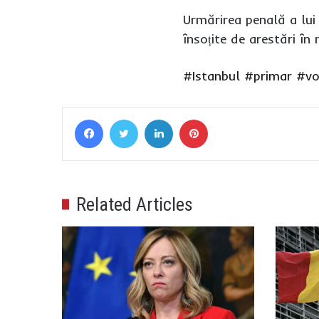
Urmărirea penală a lui 
însoțite de arestări în
#Istanbul
#primar
#vo
Facebook
Twitter
LinkedIn
Pinterest
Related Articles