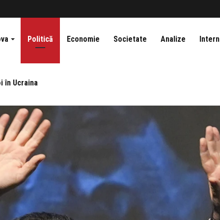
ova
Politică
Economie
Societate
Analize
Intern
i în Ucraina