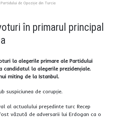
 Partidului de Opoziție din Turcia
oturi în primarul principal
ia
uri la alegerile primare ale Partidului
 candidatul la alegerile prezidențiale.
nui miting de la Istanbul.
ub suspiciunea de corupție.
ival al actualului președinte turc Recep
fost văzută de adversarii lui Erdogan ca o