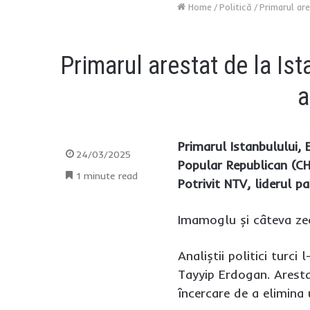
Home
/
Politică
/
Primarul are
Primarul arestat de la Ist
a
Primarul Istanbulului,
24/03/2025
Popular Republican (CHP
1 minute read
Potrivit NTV, liderul p
Imamoglu și câteva zeci
Analiștii politici turci
Tayyip Erdogan. Aresta
încercare de a elimina