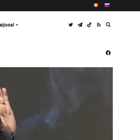
Twitter
Telegram
TikTok
RSS
Caută
aţional
Facebook