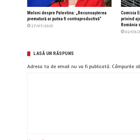
Meloni despre Palestina: „Recunoașterea
Comisia E
prematură ar putea fi contraproductivă”
privind aj
România s
27/07/2025
02/03/
LASĂ UN RĂSPUNS
Adresa ta de email nu va fi publicată.
Câmpurile ob
C
o
m
e
n
t
a