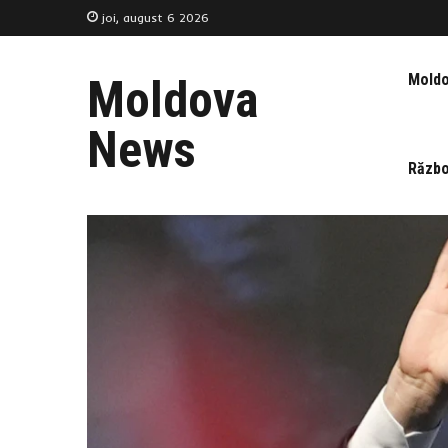
joi, august 6 2026
Mold
Moldova
News
Războ