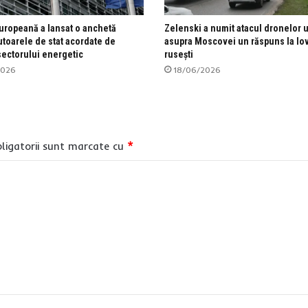
uropeană a lansat o anchetă
Zelenski a numit atacul dronelor 
utoarele de stat acordate de
asupra Moscovei un răspuns la lov
ectorului energetic
rusești
2026
18/06/2026
ligatorii sunt marcate cu
*