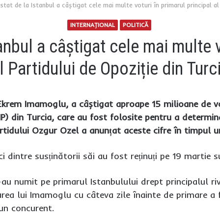
stat de la Istanbul a câștigat cele mai multe voturi în primarul principal al
INTERNAŢIONAL
POLITICĂ
anbul a câștigat cele mai multe v
l Partidului de Opoziție din Turc
 Ekrem Imamoglu, a câștigat aproape 15 milioane de vot
) din Turcia, care au fost folosite pentru a determina
artidului Ozgur Ozel a anunțat aceste cifre în timpul u
 dintre susținătorii săi au fost reținuți pe 19 martie s
 l-au numit pe primarul Istanbulului drept principalul r
rea lui Imamoglu cu câteva zile înainte de primare a 
 un concurent.