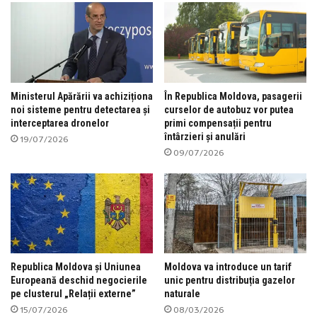
Ministerul Apărării va achiziționa
În Republica Moldova, pasagerii
noi sisteme pentru detectarea și
curselor de autobuz vor putea
interceptarea dronelor
primi compensații pentru
întârzieri și anulări
19/07/2026
09/07/2026
Republica Moldova și Uniunea
Moldova va introduce un tarif
Europeană deschid negocierile
unic pentru distribuția gazelor
pe clusterul „Relații externe”
naturale
15/07/2026
08/03/2026