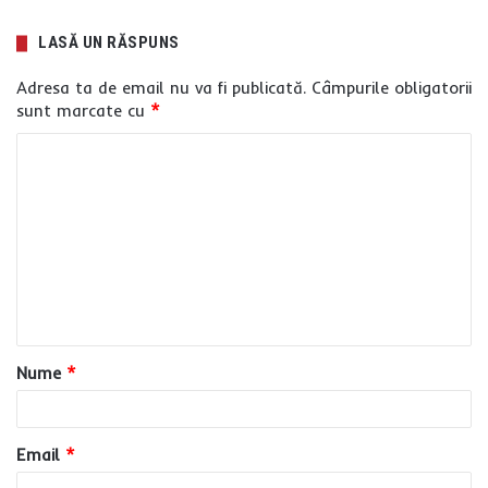
LASĂ UN RĂSPUNS
Adresa ta de email nu va fi publicată.
Câmpurile obligatorii
sunt marcate cu
*
C
o
m
e
n
t
a
Nume
*
r
i
u
Email
*
*