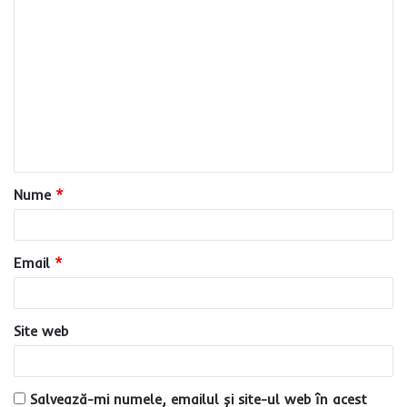
C
o
m
e
n
t
a
Nume
*
r
i
u
Email
*
*
Site web
Salvează-mi numele, emailul și site-ul web în acest