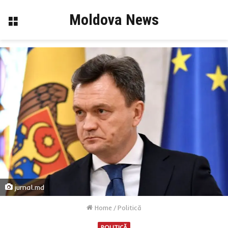
Moldova News
Menu
jurnal.md
Home
/
Politică
POLITICĂ