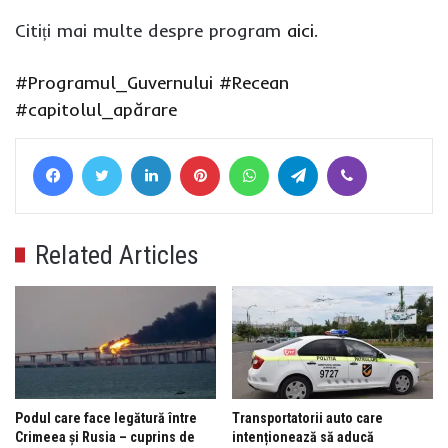
Citiți mai multe despre program
aici
.
#Programul_Guvernului
#Recean
#capitolul_apărare
Facebook
Twitter
LinkedIn
Pinterest
WhatsApp
Telegram
Viber
Related Articles
Podul care face legătură între
Transportatorii auto care
Crimeea și Rusia – cuprins de
intenționează să aducă