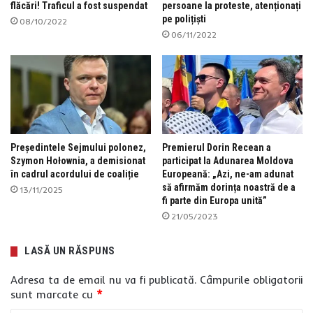
flăcări! Traficul a fost suspendat
persoane la proteste, atenționați
pe polițiști
08/10/2022
06/11/2022
Președintele Sejmului polonez,
Premierul Dorin Recean a
Szymon Hołownia, a demisionat
participat la Adunarea Moldova
în cadrul acordului de coaliție
Europeană: „Azi, ne-am adunat
să afirmăm dorința noastră de a
13/11/2025
fi parte din Europa unită”
21/05/2023
LASĂ UN RĂSPUNS
Adresa ta de email nu va fi publicată.
Câmpurile obligatorii
sunt marcate cu
*