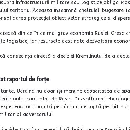
supra infrastructurii militare sau logistice obligă M
lui teritoriu. Aceasta înseamnă cheltuieli bugetare to
nsolidarea protecției obiectivelor strategice și disper
ectează din ce în ce mai grav economia Rusiei. Cresc ch
rile logistice, iar resursele destinate dezvoltării econ
ă consecința directă a deciziei Kremlinului de a decla
at raportul de forțe
stante, Ucraina nu doar își menține capacitatea de apăr
eritoriului controlat de Rusia. Dezvoltarea tehnologii
și experiența acumulată pe câmpul de luptă permit For
militar al adversarului.
 evident un fapt esențial: războiul pe care Kremlinul i