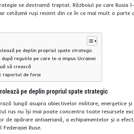
rategie se destramă treptat. Războiul pe care Rusia l
iar cetățenii ruși resimt din ce în ce mai mult o parte 
lează pe deplin propriul spate strategic
ă după regulile pe care le-a impus Ucrainei
nuă să crească
 raportul de forțe
rolează pe deplin propriul spate strategic
 rază lungă asupra obiectivelor militare, energetice și
ul rus nu își mai poate concentra toate resursele excl
r de apărare antiaeriană, a echipamentelor și a efecti
l Federației Ruse.