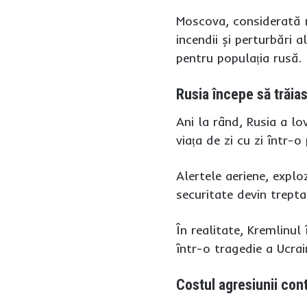
Moscova, considerată mu
incendii și perturbări 
pentru populația rusă.
Rusia începe să trăia
Ani la rând, Rusia a lo
viața de zi cu zi într-
Alertele aeriene, exploz
securitate devin trepta
În realitate, Kremlinul
într-o tragedie a Ucrai
Costul agresiunii con