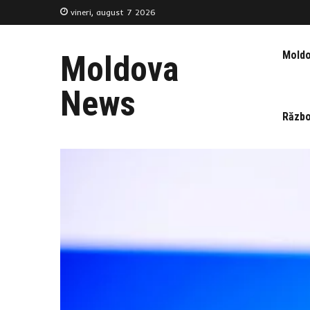
vineri, august 7 2026
Mold
Moldova
News
Războ