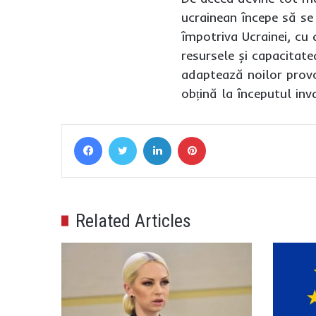
ucrainean începe să se
împotriva Ucrainei, cu 
resursele și capacitate
adaptează noilor provoc
obțină la începutul inv
Facebook
Twitter
LinkedIn
Pinterest
Related Articles