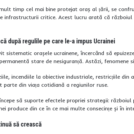
lt timp cel mai bine protejat oraș al țării, se confr
ale infrastructurii critice. Acest lucru arată că război
scă după regulile pe care le-a impus Ucrainei
vit sistematic orașele ucrainene, încercând să epuizez
o permanentă stare de nesiguranță. Astăzi, fenomene sim
iile, incendiile la obiective industriale, restricțiile din
t parte din viața cotidiană a regiunilor ruse.
 începe să suporte efectele propriei strategii: războiul
nei produce din ce în ce mai multe consecințe și în inte
tinuă să crească