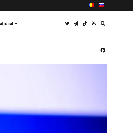
Twitter
Telegram
TikTok
RSS
Caută
aţional
Facebook