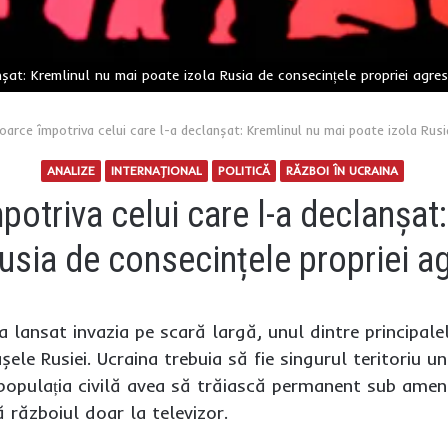
șat: Kremlinul nu mai poate izola Rusia de consecințele propriei agre
oarce împotriva celui care l-a declanșat: Kremlinul nu mai poate izola Rusi
ANALIZE
INTERNAŢIONAL
POLITICĂ
RĂZBOI ÎN UCRAINA
potriva celui care l-a declanșat
usia de consecințele propriei a
 lansat invazia pe scară largă, unul dintre principale
le Rusiei. Ucraina trebuia să fie singurul teritoriu u
 populația civilă avea să trăiască permanent sub ameni
 războiul doar la televizor.