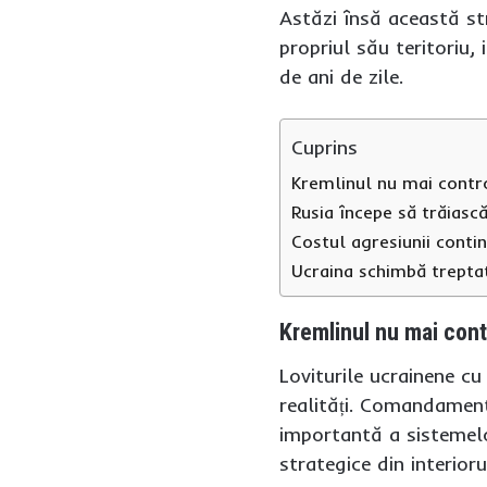
Astăzi însă această st
propriul său teritoriu, 
de ani de zile.
Cuprins
Kremlinul nu mai contro
Rusia începe să trăiasc
Costul agresiunii conti
Ucraina schimbă treptat
Kremlinul nu mai cont
Loviturile ucrainene cu
realități. Comandament
importantă a sistemelo
strategice din interioru