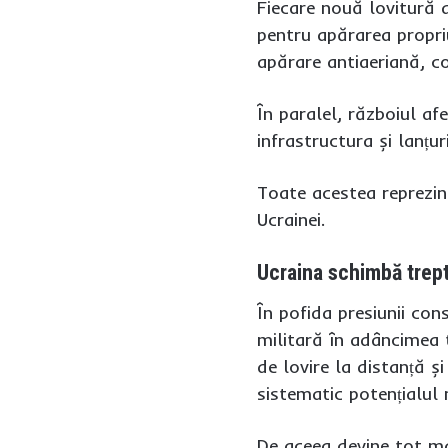
Fiecare nouă lovitură a
pentru apărarea propriu
apărare antiaeriană, co
În paralel, războiul af
infrastructura și lanțu
Toate acestea reprezint
Ucrainei.
Ucraina schimbă trept
În pofida presiunii con
militară în adâncimea t
de lovire la distanță 
sistematic potențialul 
De aceea devine tot mai