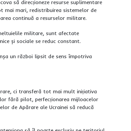
oscova să direcționeze resurse suplimentare
t mai mari, redistribuirea sistemelor de
sarea continuă a resurselor militare.
eltuielile militare, sunt afectate
omice și sociale se reduc constant.
nșa un război lipsit de sens împotriva
are, ci transferă tot mai mult inițiativa
lor fără pilot, perfecționarea mijloacelor
țelor de Apărare ale Ucrainei să reducă
ntenționa să îl poarte exclusiv pe teritoriul