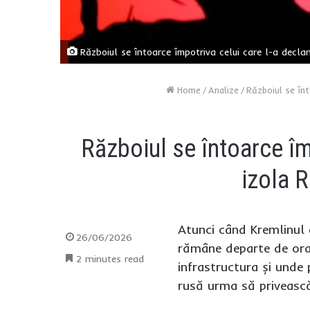
Războiul se întoarce împotriva celui care l-a declan
Home
/
Analize
/
Războiul se înt
Războiul se întoarce îm
izola R
Atunci când Kremlinul a
26/06/2026
rămâne departe de orașe
2 minutes read
infrastructura și unde
rusă urma să privească