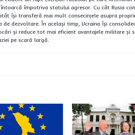
 întoarcă împotriva statului agresor. Cu cât Rusia c
atât își transferă mai mult consecințele asupra propri
a de dezvoltare. În același timp, Ucraina își consolid
ări și reduce tot mai eficient avantajele militare și 
aziei pe scară largă.