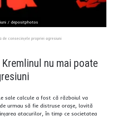
siuni / depositphotos
a de consecințele propriei agresiuni
: Kremlinul nu mai poate
gresiuni
le sale calcule a fost că războiul va
nde urmau să fie distruse orașe, lovită
nțarea atacurilor, în timp ce societatea