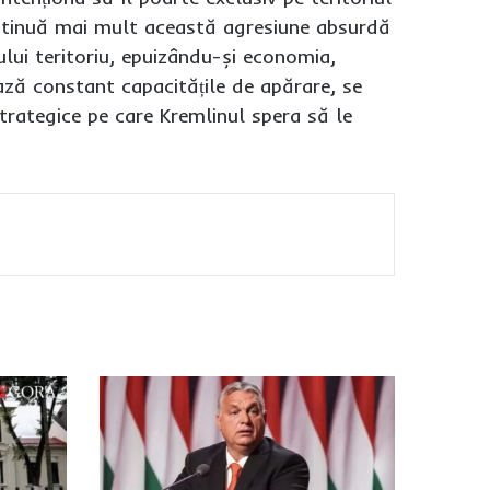
ontinuă mai mult această agresiune absurdă
ului teritoriu, epuizându-și economia,
ează constant capacitățile de apărare, se
strategice pe care Kremlinul spera să le