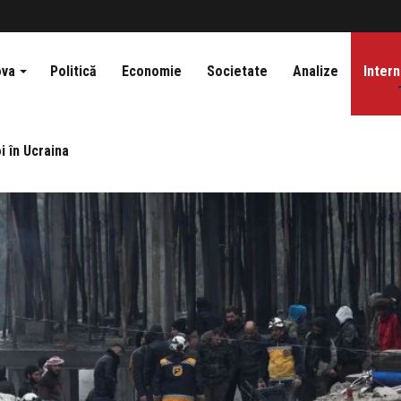
ova
Politică
Economie
Societate
Analize
Intern
i în Ucraina