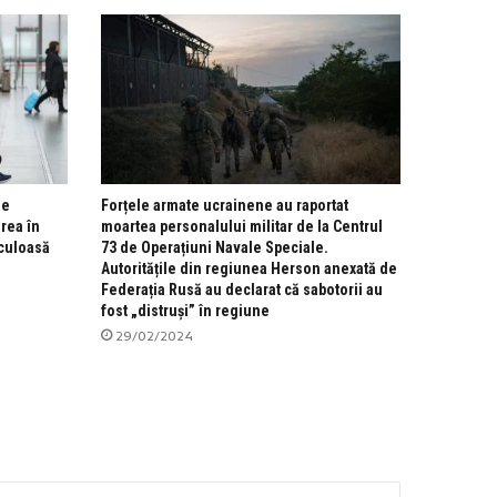
le
Forțele armate ucrainene au raportat
irea în
moartea personalului militar de la Centrul
iculoasă
73 de Operațiuni Navale Speciale.
Autoritățile din regiunea Herson anexată de
Federația Rusă au declarat că sabotorii au
fost „distruși” în regiune
29/02/2024