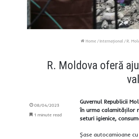
Home
/
Internaţional
/
R. Mol
R. Moldova oferă ajut
va
Guvernul Republicii Mol
08/04/2023
în urma calamităților 
1 minute read
seturi igienice, consum
Șase autocamioane cu o