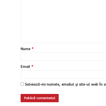
C
o
m
e
n
t
a
Nume
*
r
i
u
Email
*
*
Salvează-mi numele, emailul și site-ul web în a