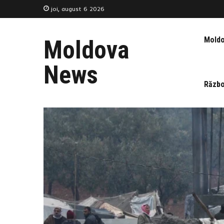
joi, august 6 2026
Mold
Moldova
News
Războ