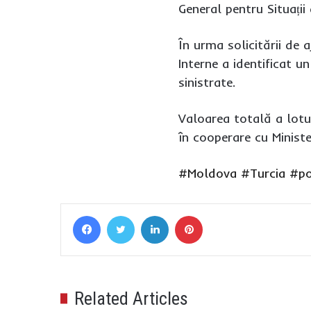
General pentru Situații
În urma solicitării de 
Interne a identificat u
sinistrate.
Valoarea totală a lotu
în cooperare cu Ministe
#Moldova
#Turcia
#po
Facebook
Twitter
LinkedIn
Pinterest
Related Articles