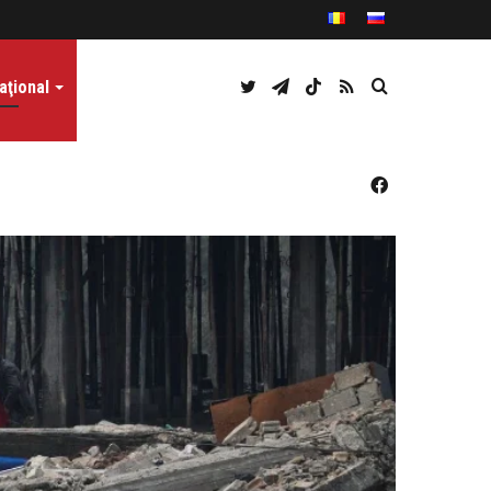
Twitter
Telegram
TikTok
RSS
Caută
aţional
Facebook