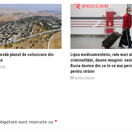
probă planul de colonizare din
Lipsa medicamentelor, rate mari a
ia
criminalității, daune imaginii: ven
Rusia devine din ce în ce mai per
025
pentru străini
12/02/2024
ligatorii sunt marcate cu
*