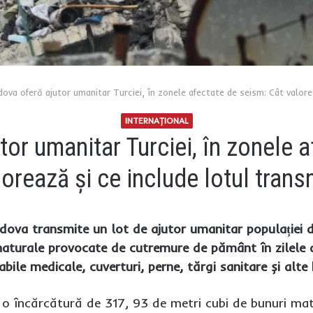
dova oferă ajutor umanitar Turciei, în zonele afectate de seism: Cât valore
INTERNAŢIONAL
or umanitar Turciei, în zonele 
lorează și ce include lotul trans
dova transmite un lot de ajutor umanitar populației di
naturale provocate de cutremure de pământ în zilele de
abile medicale, cuverturi, perne, tărgi sanitare și alte 
 încărcătură de 317, 93 de metri cubi de bunuri mate