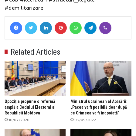
#demilitarizare
Facebook
Twitter
LinkedIn
Pinterest
WhatsApp
Telegram
Viber
Related Articles
Opoziția propune o reformă
Ministrul ucrainean al Apărării:
amplă a Codului Electoral al
„Pacea va fi posibilă doar după
Republicii Moldova
ce Crimeea va fi înapoiată”
16/07/2026
03/09/2022