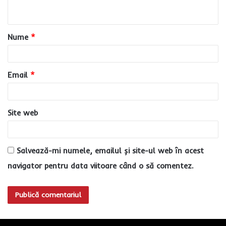
t
a
Nume
*
r
i
u
Email
*
*
Site web
Salvează-mi numele, emailul și site-ul web în acest
navigator pentru data viitoare când o să comentez.