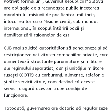
Potrivit formațiunii, Guvernul Republicii Moldova
are obligația de a recunoaște public încetarea
mandatului misiunii de pacificatori militari și
înlocuirea lor cu o Misiune civilă, sub mandat
internațional, în scopul întăririi păcii și
demilitarizării raioanelor de est.
CUB mai solicită autorităților să sancționeze și să
restricționeze activitatea companiilor private, care
alimentează structurile paramilitare și militare
ale regimului separatist, dar și unitățile militare
rusești (GOTR) cu carburanți, alimente, telefonie
și alte servicii vitale, considerând că aceste
servicii asigură acestor trupe condiții de
funcționare.
Totodată, guvernarea are datoria să regularizeze