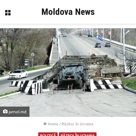
Moldova News
Menu
jurnal.md
Home
/
Război în Ucraina
POLITICĂ
RĂZBOI ÎN UCRAINA