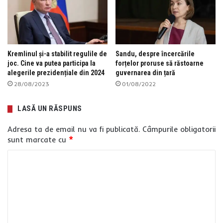
Kremlinul și-a stabilit regulile de
Sandu, despre încercările
joc. Cine va putea participa la
forțelor proruse să răstoarne
alegerile prezidențiale din 2024
guvernarea din țară
28/08/2023
01/08/2022
LASĂ UN RĂSPUNS
Adresa ta de email nu va fi publicată.
Câmpurile obligatorii
sunt marcate cu
*
C
o
m
e
n