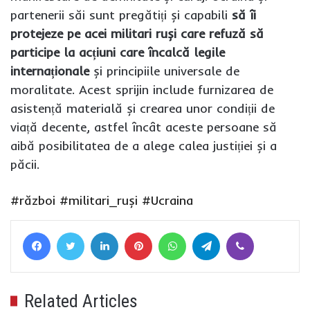
partenerii săi sunt pregătiți și capabili
să îi
protejeze pe acei militari ruși care refuză să
participe la acțiuni care încalcă legile
internaționale
și principiile universale de
moralitate. Acest sprijin include furnizarea de
asistență materială și crearea unor condiții de
viață decente, astfel încât aceste persoane să
aibă posibilitatea de a alege calea justiției și a
păcii.
#război
#militari_ruși
#Ucraina
Facebook
Twitter
LinkedIn
Pinterest
WhatsApp
Telegram
Viber
Related Articles