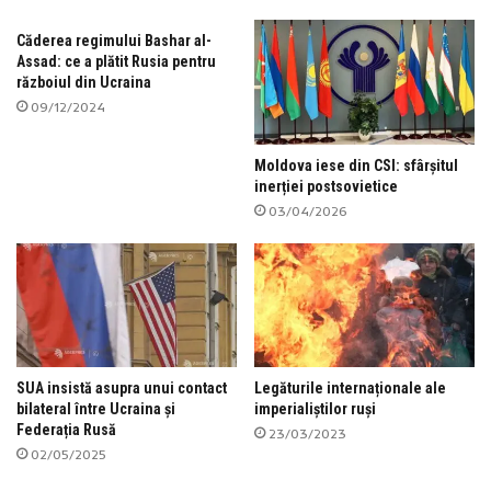
Căderea regimului Bashar al-
Assad: ce a plătit Rusia pentru
războiul din Ucraina
09/12/2024
Moldova iese din CSI: sfârșitul
inerției postsovietice
03/04/2026
SUA insistă asupra unui contact
Legăturile internaționale ale
bilateral între Ucraina și
imperialiștilor ruși
Federația Rusă
23/03/2023
02/05/2025