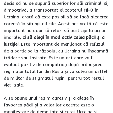
decis să nu se supună superiorilor săi criminali și,
dimpotrivă, a transportat elicopterul Mi-8 în
Ucraina, arată că este posibil să se facă alegerea
corectă în situații dificile. Acest act arată că este
important nu doar să refuzi să participi la acțiuni
imorale,
ci să alegi în mod activ calea păcii și a
justiției.
Este important de menționat că refuzul
de a participa la războiul cu Ucraina nu înseamnă
trădare sau lașitate. Este un act care va fi
evaluat pozitiv de compatrioți după prăbușirea
regimului totalitar din Rusia și va salva un astfel
de militar de stigmatul rușinii pentru tot restul
vieții sale.
A se opune unui regim agresiv și a alege în
favoarea păcii și a valorilor decente este o
manifestare de demnitate și curaj. Ucraina și