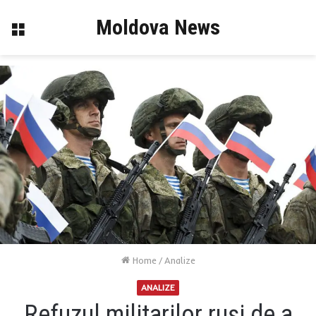
Moldova News
Menu
Home
/
Analize
ANALIZE
Refuzul militarilor ruși de a