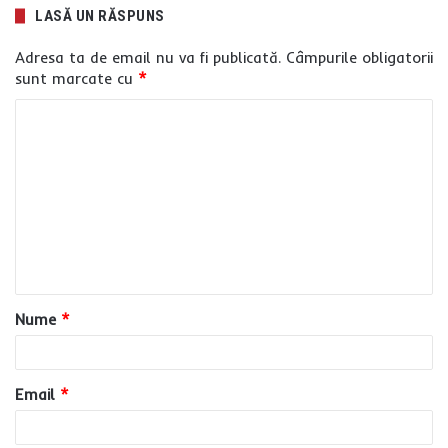
LASĂ UN RĂSPUNS
Adresa ta de email nu va fi publicată.
Câmpurile obligatorii
sunt marcate cu
*
C
o
m
e
n
t
a
Nume
*
r
i
u
Email
*
*