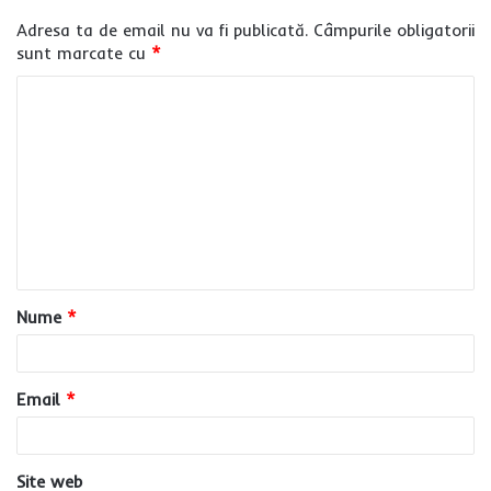
Adresa ta de email nu va fi publicată.
Câmpurile obligatorii
sunt marcate cu
*
C
o
m
e
n
t
a
Nume
*
r
i
u
Email
*
*
Site web