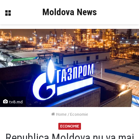
Moldova News
Menu
tv8.md
Home
/
Economie
ECONOMIE
Republica Moldova nu va mai