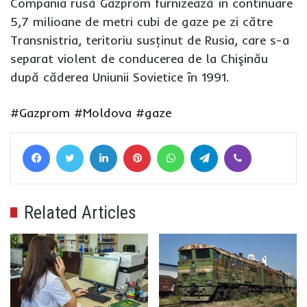
Compania rusă Gazprom furnizează în continuare
5,7 milioane de metri cubi de gaze pe zi către
Transnistria, teritoriu susţinut de Rusia, care s-a
separat violent de conducerea de la Chişinău
după căderea Uniunii Sovietice în 1991.
#Gazprom
#Moldova
#gaze
Facebook
Twitter
LinkedIn
Pinterest
WhatsApp
Telegram
Viber
Related Articles