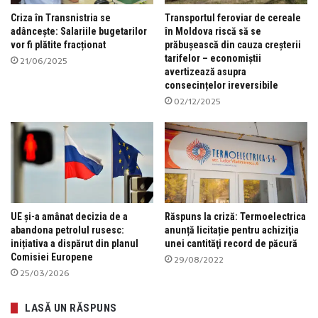
Criza în Transnistria se
Transportul feroviar de cereale
adâncește: Salariile bugetarilor
în Moldova riscă să se
vor fi plătite fracționat
prăbușească din cauza creșterii
tarifelor – economiștii
21/06/2025
avertizează asupra
consecințelor ireversibile
02/12/2025
UE și-a amânat decizia de a
Răspuns la criză: Termoelectrica
abandona petrolul rusesc:
anunță licitație pentru achiziţia
inițiativa a dispărut din planul
unei cantităţi record de păcură
Comisiei Europene
29/08/2022
25/03/2026
LASĂ UN RĂSPUNS