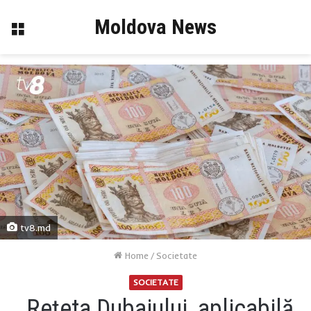
Moldova News
Menu
tv8.md
Home
/
Societate
SOCIETATE
„Rețeta Dubaiului, aplicabilă