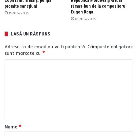
Copil rănit la marș: poliția
Republica Moldova și-a luat
promite sancțiuni
rămas-bun de la compozitorul
Eugen Doga
19/06/2025
05/06/2025
LASĂ UN RĂSPUNS
Adresa ta de email nu va fi publicată.
Câmpurile obligatorii
sunt marcate cu
*
C
o
m
e
n
t
a
Nume
*
r