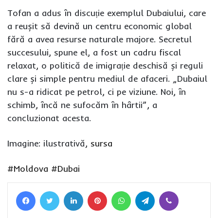
Tofan a adus în discuție exemplul Dubaiului, care
a reușit să devină un centru economic global
fără a avea resurse naturale majore. Secretul
succesului, spune el, a fost un cadru fiscal
relaxat, o politică de imigrație deschisă și reguli
clare și simple pentru mediul de afaceri. „Dubaiul
nu s-a ridicat pe petrol, ci pe viziune. Noi, în
schimb, încă ne sufocăm în hârtii”, a
concluzionat acesta.
Imagine: ilustrativă,
sursa
#Moldova
#Dubai
Facebook
Twitter
LinkedIn
Pinterest
WhatsApp
Telegram
Viber