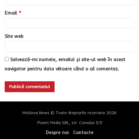
i
u
Email
*
*
Site web
Salvează-mi numele, emailul și site-ul web în acest
navigator pentru data viitoare când o să comentez.
Moldova News © Toate drepturile rezervate 2026
Fluent Media SRL, str. Cornului 3/3
Despre noi
Contacte