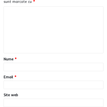
sunt marcate cu
*
C
o
m
e
n
t
a
Nume
*
r
i
u
Email
*
*
Site web