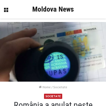
Moldova News
Menu
Home
/
Societate
SOCIETATE
România a anulat peste