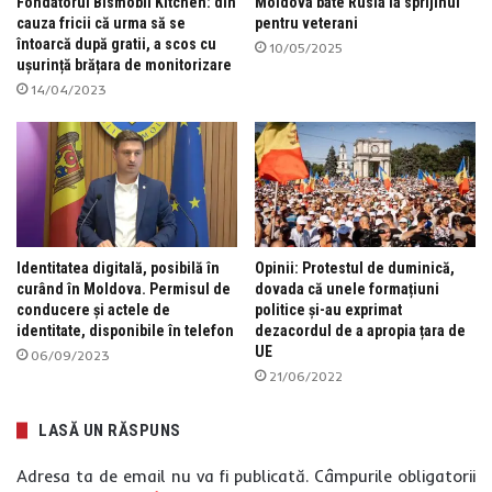
Fondatorul Bismobil Kitchen: din
Moldova bate Rusia la sprijinul
cauza fricii că urma să se
pentru veterani
întoarcă după gratii, a scos cu
10/05/2025
ușurință brățara de monitorizare
14/04/2023
Identitatea digitală, posibilă în
Opinii: Protestul de duminică,
curând în Moldova. Permisul de
dovada că unele formațiuni
conducere și actele de
politice și-au exprimat
identitate, disponibile în telefon
dezacordul de a apropia țara de
UE
06/09/2023
21/06/2022
LASĂ UN RĂSPUNS
Adresa ta de email nu va fi publicată.
Câmpurile obligatorii