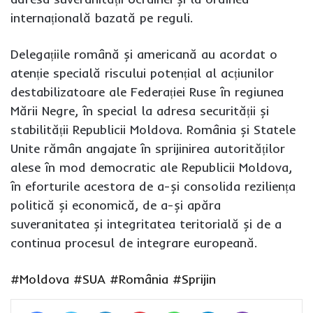
internațională bazată pe reguli.
Delegațiile română și americană au acordat o
atenție specială riscului potențial al acțiunilor
destabilizatoare ale Federației Ruse în regiunea
Mării Negre, în special la adresa securității și
stabilității Republicii Moldova. România și Statele
Unite rămân angajate în sprijinirea autorităților
alese în mod democratic ale Republicii Moldova,
în eforturile acestora de a-și consolida reziliența
politică și economică, de a-și apăra
suveranitatea și integritatea teritorială și de a
continua procesul de integrare europeană.
#Moldova
#SUA
#România
#Sprijin
Facebook
Twitter
LinkedIn
Pinterest
WhatsApp
Telegram
Viber