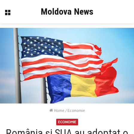
Moldova News
Menu
Home
/
Economie
ECONOMIE
România şi SUA au adoptat o