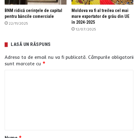
BNM ridică cerinţele de capital
Moldova va fi al treilea cel mai
pentru băncile comerciale
mare exportator de grâu din UE
în 2024-2025
22/11/2025
12/07/2025
LASĂ UN RĂSPUNS
Adresa ta de email nu va fi publicată.
Câmpurile obligatorii
sunt marcate cu
*
C
o
m
e
n
t
a
Nume
*