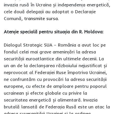
invazia rusă în Ucraina și independența energetică,
cele două delegații au adoptat o Declarație
Comună,
transmite sursa
.
Atenție specială pentru situația din R. Moldova:
Dialogul Strategic SUA – România a avut loc pe
fondul celei mai grave amenințări la adresa
securității euroatlantice din ultimele decenii. La
un an de la declanșarea războiului nejustificat și
neprovocat al Federației Ruse împotriva Ucrainei,
ne confruntăm cu provocări la adresa securității
europene, cu efecte de amploare pentru poporul
ucrainean și efecte globale cu privire la
securitatea energetică și alimentară. Invazia
brutală lansată de Federația Rusă este un atac la
adresa suveranității Ucrainei și la ordinea