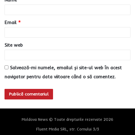
r
i
u
Email
*
*
Site web
Salvează-mi numele, emailul și site-ul web în acest
navigator pentru data viitoare când o să comentez.
Moldova News © Toate drepturile rezervate 2026
Fluent Media SRL, str. Cornului 3/3