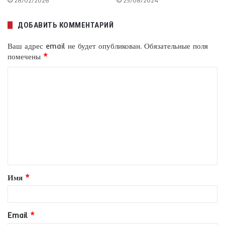
28/02/2026
25/08/2024
ДОБАВИТЬ КОММЕНТАРИЙ
Ваш адрес email не будет опубликован.
Обязательные поля
помечены
*
К
о
м
м
е
н
т
Имя
*
а
р
и
Email
*
й