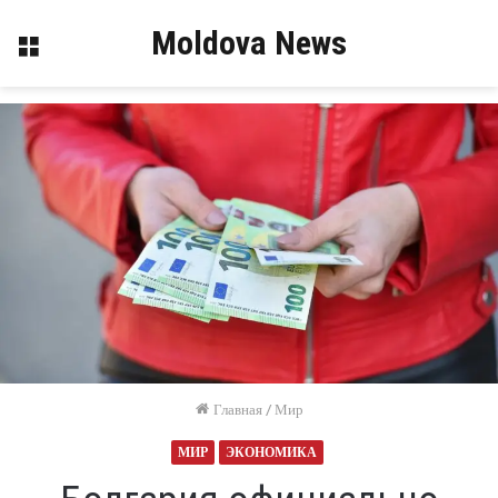
Moldova News
Меню
Главная
/
Мир
МИР
ЭКОНОМИКА