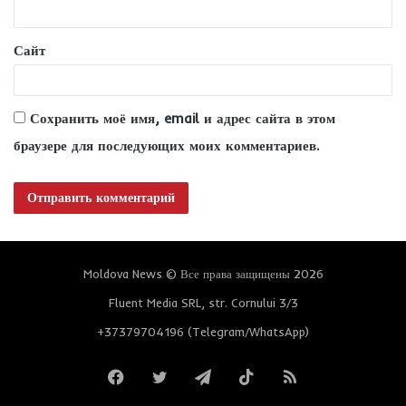
*
Сайт
Сохранить моё имя, email и адрес сайта в этом
браузере для последующих моих комментариев.
Moldova News © Все права защищены 2026
Fluent Media SRL, str. Cornului 3/3
+37379704196 (Telegram/WhatsApp)
Facebook
Twitter
Telegram
TikTok
RSS