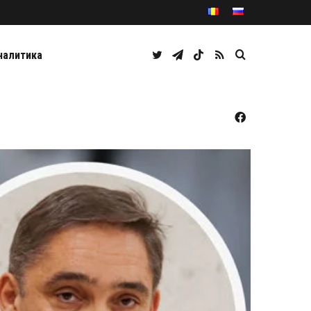
Twitter
Telegram
TikTok
RSS
Caută
налитика
Facebook