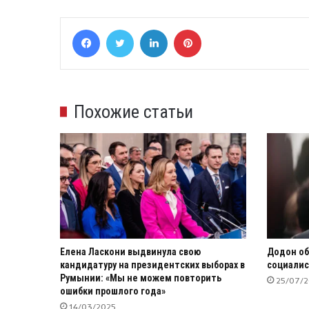
Facebook
Twitter
LinkedIn
Pinterest
Похожие статьи
Елена Ласкони выдвинула свою
Додон об
кандидатуру на президентских выборах в
социалис
Румынии: «Мы не можем повторить
25/07/
ошибки прошлого года»
14/03/2025