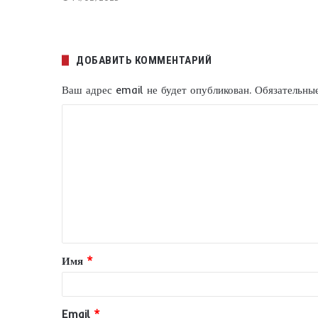
ДОБАВИТЬ КОММЕНТАРИЙ
Ваш адрес email не будет опубликован.
Обязательны
К
о
м
м
е
н
т
Имя
*
а
р
и
Email
*