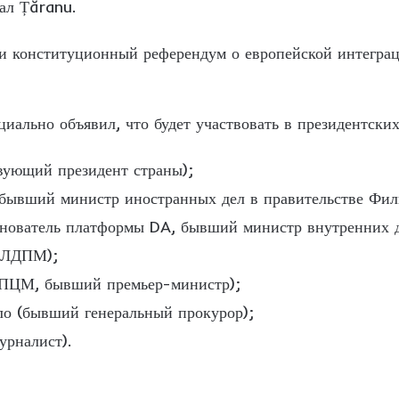
ал Țăranu.
и конституционный референдум о европейской интегра
циально объявил, что будет участвовать в президентски
вующий президент страны);
(бывший министр иностранных дел в правительстве Фил
снователь платформы DA, бывший министр внутренних д
р ЛДПМ);
ДПЦМ, бывший премьер-министр);
ло (бывший генеральный прокурор);
урналист).