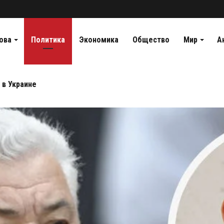
ова
Политика
Экономика
Общество
Мир
А
 в Украине