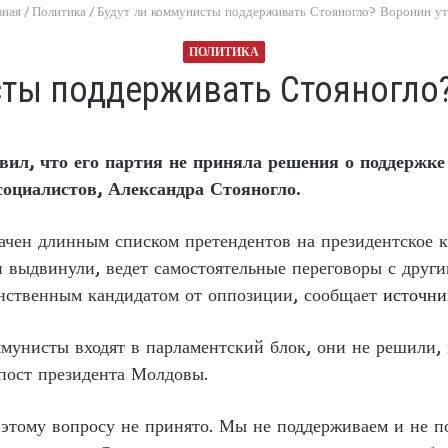
вная
/
Политика
/
Будут ли коммунисты поддерживать Стояногло? Воронин ут
ПОЛИТИКА
сты поддерживать Стояногло?
ил, что его партия не приняла решения о поддержке 
оциалистов, Александра Стояногло.
чен длинным списком претендентов на президентское к
и выдвинули, ведет самостоятельные переговоры с друг
инственным кандидатом от оппозиции, сообщает
источни
ммунисты входят в парламентский блок, они не решили,
ост президента Молдовы.
этому вопросу не принято. Мы не поддерживаем и не по