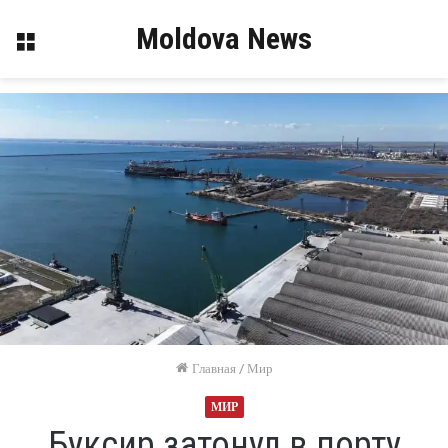
Moldova News
Меню
Главная
/
Мир
МИР
Буксир затонул в порту