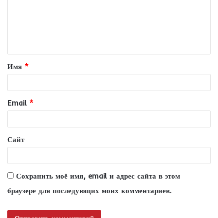
м
е
н
т
Имя
*
а
р
и
Email
*
й
*
Сайт
Сохранить моё имя, email и адрес сайта в этом
браузере для последующих моих комментариев.