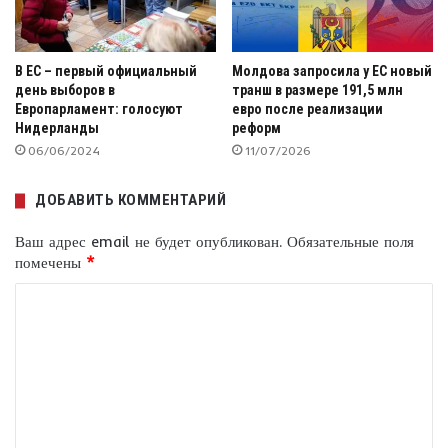
В ЕС – первый официальный
Молдова запросила у ЕС новый
день выборов в
транш в размере 191,5 млн
Европарламент: голосуют
евро после реализации
Нидерланды
реформ
06/06/2024
11/07/2026
ДОБАВИТЬ КОММЕНТАРИЙ
Ваш адрес email не будет опубликован.
Обязательные поля
помечены
*
К
о
м
м
е
н