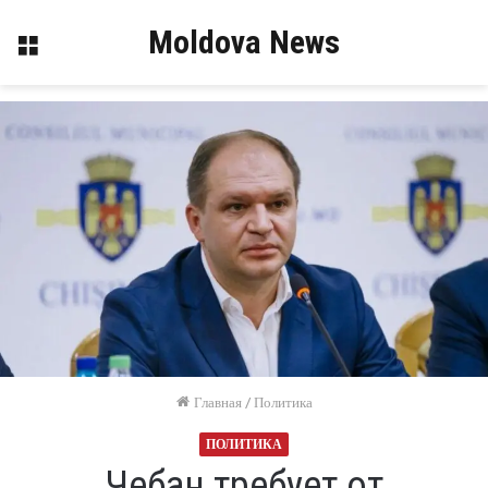
Moldova News
Меню
Главная
/
Политика
ПОЛИТИКА
Чебан требует от