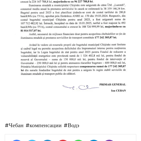
#Чебан
#компенсации
#Водэ
Facebook
Twitter
LinkedIn
Pinterest
WhatsApp
Telegram
Viber