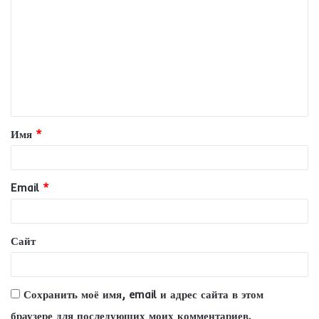
о
м
м
е
н
т
Имя
*
а
р
и
Email
*
й
*
Сайт
Сохранить моё имя, email и адрес сайта в этом
браузере для последующих моих комментариев.