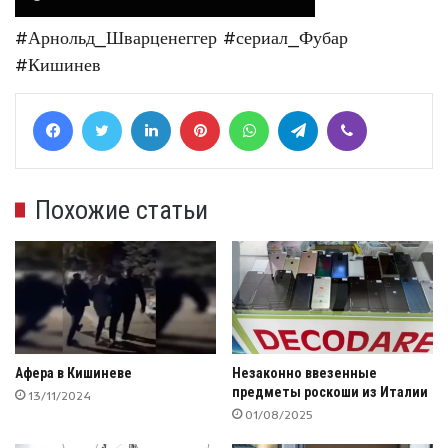
#Арнольд_Шварценеггер
#сериал_Фубар
#Кишинев
Facebook
Twitter
LinkedIn
Pinterest
WhatsApp
Telegram
Viber
Похожие статьи
Афера в Кишиневе
Незаконно ввезенные
предметы роскоши из Италии
13/11/2024
01/08/2025