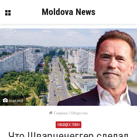
Moldova News
Меню
stiri.md
Главная
/
Общество
ОБЩЕСТВО
Что Шварценеггер сделал