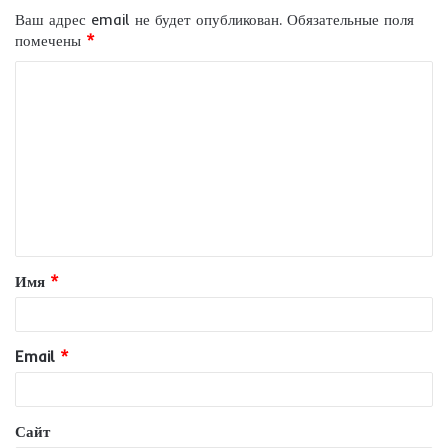
Ваш адрес email не будет опубликован.
Обязательные поля
помечены
*
К
о
м
м
е
н
т
Имя
*
а
р
и
Email
*
й
*
Сайт