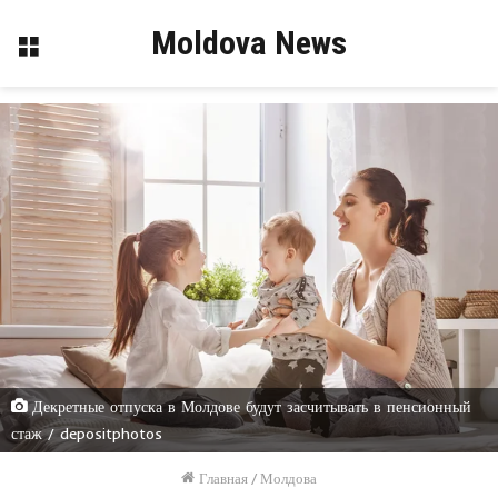
Moldova News
Меню
Декретные отпуска в Молдове будут засчитывать в пенсионный
стаж / depositphotos
Главная
/
Молдова