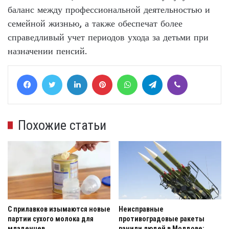
баланс между профессиональной деятельностью и
семейной жизнью, а также обеспечат более
справедливый учет периодов ухода за детьми при
назначении пенсий.
Facebook
Twitter
LinkedIn
Pinterest
WhatsApp
Telegram
Viber
Похожие статьи
С прилавков изымаются новые
Неисправные
партии сухого молока для
противоградовые ракеты
младенцев
ранили людей в Молдове: