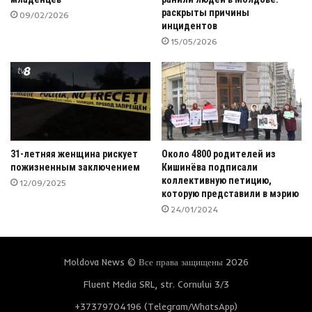
раскрыты причины
09/02/2026
инцидентов
15/05/2026
31-летняя женщина рискует
Около 4800 родителей из
пожизненным заключением
Кишинёва подписали
коллективную петицию,
12/09/2025
которую представили в мэрию
24/01/2024
Moldova News © Все права защищены 2026
Fluent Media SRL, str. Cornului 3/3
+37379704196 (Telegram/WhatsApp)