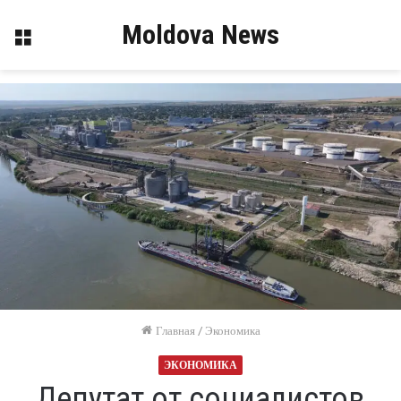
Moldova News
Меню
Главная
/
Экономика
ЭКОНОМИКА
Депутат от социалистов