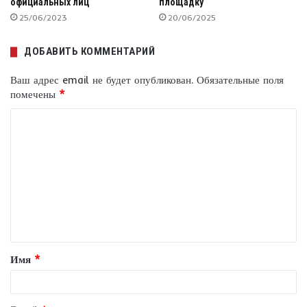
официальных лиц
площадку
25/06/2023
20/06/2025
ДОБАВИТЬ КОММЕНТАРИЙ
Ваш адрес email не будет опубликован.
Обязательные поля
помечены
*
К
о
м
м
е
н
т
Имя
*
а
р
и