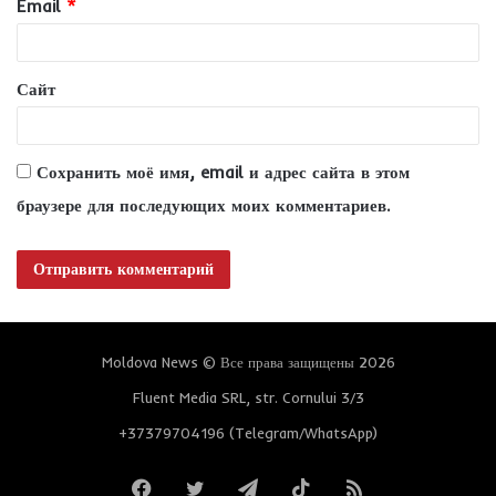
Email
*
й
*
Сайт
Сохранить моё имя, email и адрес сайта в этом
браузере для последующих моих комментариев.
Moldova News © Все права защищены 2026
Fluent Media SRL, str. Cornului 3/3
+37379704196 (Telegram/WhatsApp)
Facebook
Twitter
Telegram
TikTok
RSS