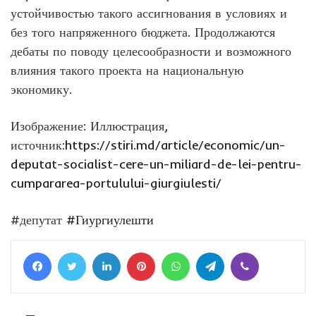
устойчивостью такого ассигнования в условиях и
без того напряженного бюджета. Продолжаются
дебаты по поводу целесообразности и возможного
влияния такого проекта на национальную
экономику.
Изображение: Иллюстрация,
источник:
https://stiri.md/article/economic/un-
deputat-socialist-cere-un-miliard-de-lei-pentru-
cumpararea-portulului-giurgiulesti/
#депутат
#Гиургиулешти
Facebook
Twitter
LinkedIn
Pinterest
WhatsApp
Telegram
Viber