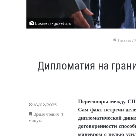
business-gazeta.ru
Главная
/
Дипломатия на грани
Переговоры между США
18/02/2025
Сам факт встречи деле
Время чтения: 1
дипломатической дина
минута
договоренности спосо
маневром с целью уси