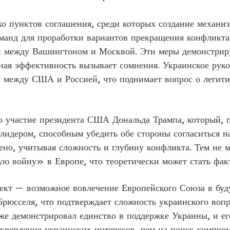
 пунктов соглашения, среди которых создание механиз
манд для проработки вариантов прекращения конфликта
й между Вашингтоном и Москвой. Эти меры демонстриру
ьная эффективность вызывает сомнения. Украинское руков
ов между США и Россией, что поднимает вопрос о легит
 участие президента США Дональда Трампа, который, п
лидером, способным убедить обе стороны согласиться н
ено, учитывая сложность и глубину конфликта. Тем не 
ю войну» в Европе, что теоретически может стать фак
ект — возможное вовлечение Европейского Союза в бу
Брюсселя, что подтверждает сложность украинского воп
е демонстрировал единство в поддержке Украины, и ег
акрепление украинских интересов, чем на поиск компром