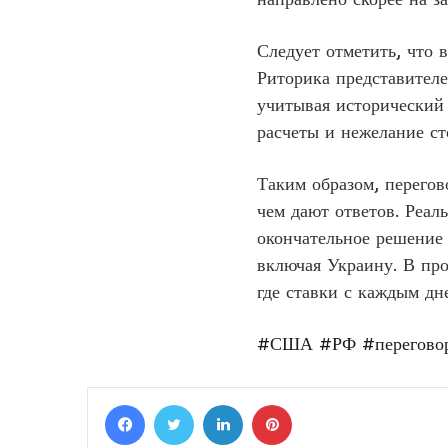
Следует отметить, что
Риторика представител
учитывая исторический 
расчеты и нежелание ст
Таким образом, перего
чем дают ответов. Реал
окончательное решение 
включая Украину. В про
где ставки с каждым дн
#США
#РФ
#перегово
Facebook
Twitter
LinkedIn
Pinterest