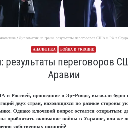
Аналитика
/
Дипломатия на грани: результаты переговоров США и РФ в Саудо
АНАЛИТИКА
ВОЙНА В УКРАИНЕ
: результаты переговоров С
Аравии
 и Россией, прошедшие в Эр-Рияде, вызвали бурю о
гаций двух стран, находящихся по разные стороны ук
мике. Однако ключевой вопрос остается открытым: д
бны приблизить окончание войны в Украине, или же 
ления собственных позиций?