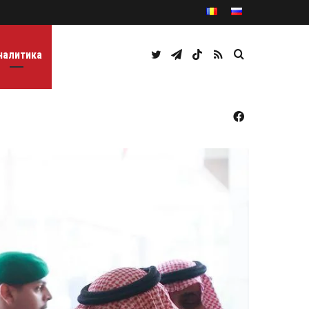
Twitter
Telegram
TikTok
RSS
Caută
налитика
Facebook