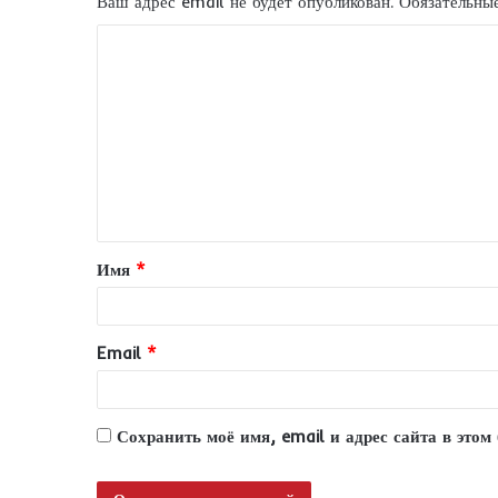
Ваш адрес email не будет опубликован.
Обязательны
К
о
м
м
е
н
т
Имя
*
а
р
и
Email
*
й
*
Сохранить моё имя, email и адрес сайта в это