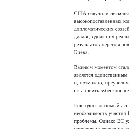
США озвучили несколько
высокопоставленных ко
дипломатических связе
диалог, однако их реал
результатов переговор
Киева.
Важным моментом стало
является единственным 
и, возможно, преувелич
остановить «бесконечну
Еще один значимый асп
необходимость участия 
проблемы. Однако ЕС уж
направлено скорее на з