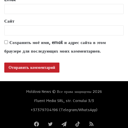
й
*
Сайт
Сохранить моё имя, email и адрес сайта в этом
браузере для последующих моих комментариев.
Moldova News © Все права защищены 2026
Fluent Media SRL, str. Cornului 3/3
+37379704196 (Telegram/WhatsApp)
Facebook
Twitter
Telegram
TikTok
RSS