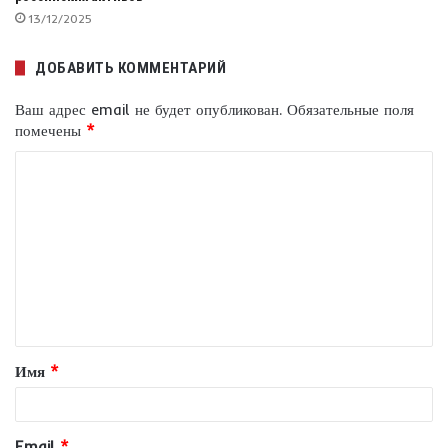
13/12/2025
ДОБАВИТЬ КОММЕНТАРИЙ
Ваш адрес email не будет опубликован.
Обязательные поля
помечены
*
К
о
м
м
е
н
т
Имя
*
а
р
и
Email
*