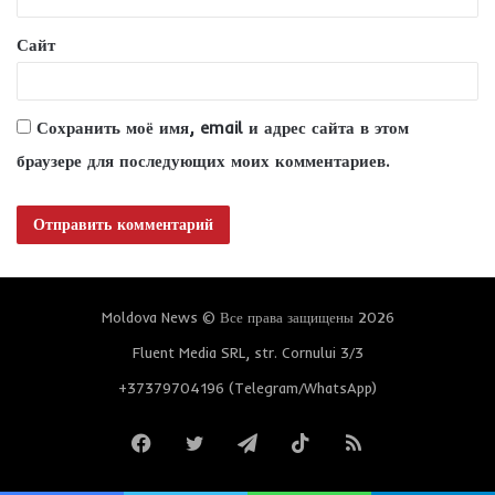
*
Сайт
Сохранить моё имя, email и адрес сайта в этом
браузере для последующих моих комментариев.
Moldova News © Все права защищены 2026
Fluent Media SRL, str. Cornului 3/3
+37379704196 (Telegram/WhatsApp)
Facebook
Twitter
Telegram
TikTok
RSS