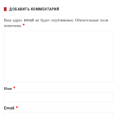
ДОБАВИТЬ КОММЕНТАРИЙ
Ваш адрес email не будет опубликован.
Обязательные поля
помечены
*
К
о
м
м
е
н
т
Имя
*
а
р
и
Email
*
й