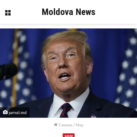
Moldova News
Меню
jurnal.md
Главная
/
Мир
МИР