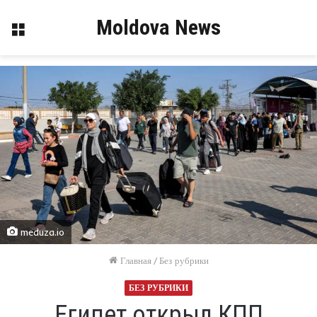
Moldova News
Меню
meduza.io
Главная
/
Без рубрики
БЕЗ РУБРИКИ
Египет открыл КПП