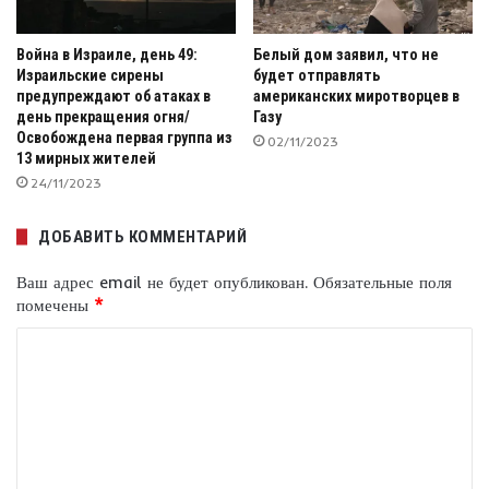
Война в Израиле, день 49:
Белый дом заявил, что не
Израильские сирены
будет отправлять
предупреждают об атаках в
американских миротворцев в
день прекращения огня/
Газу
Освобождена первая группа из
02/11/2023
13 мирных жителей
24/11/2023
ДОБАВИТЬ КОММЕНТАРИЙ
Ваш адрес email не будет опубликован.
Обязательные поля
помечены
*
К
о
м
м
е