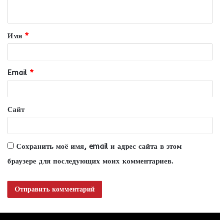
н
т
Имя
*
а
р
и
Email
*
й
*
Сайт
Сохранить моё имя, email и адрес сайта в этом
браузере для последующих моих комментариев.