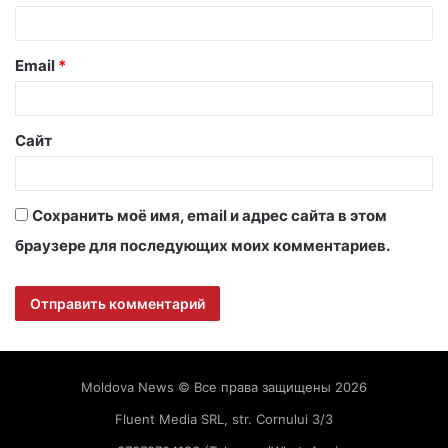
р
и
Email
*
й
*
Сайт
Сохранить моё имя, email и адрес сайта в этом
браузере для последующих моих комментариев.
Moldova News © Все права защищены 2026
Fluent Media SRL, str. Cornului 3/3