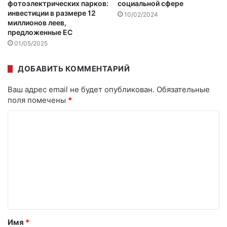
фотоэлектрических парков:
социальной сфере
инвестиции в размере 12
10/02/2024
миллионов леев,
предложенные ЕС
01/05/2025
ДОБАВИТЬ КОММЕНТАРИЙ
Ваш адрес email не будет опубликован.
Обязательные
поля помечены
*
К
о
м
м
е
н
т
Имя
*
а