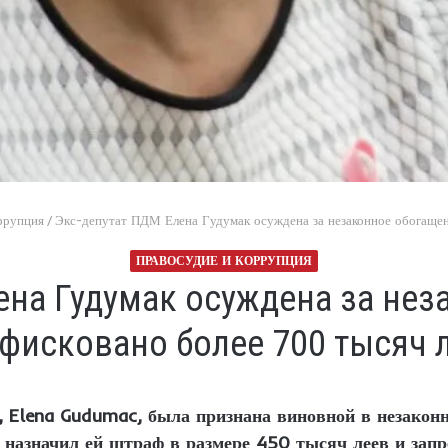
ррупция
/
Экс-депутат ПДМ Елена Гудумак осуждена за незаконное обогащен
ПРАВОСУДИЕ И КОРРУПЦИЯ
ена Гудумак осуждена за нез
фисковано более 700 тысяч 
Elena Gudumac, была признана виновной в незакон
 назначил ей штраф в размере 450 тысяч леев и зап