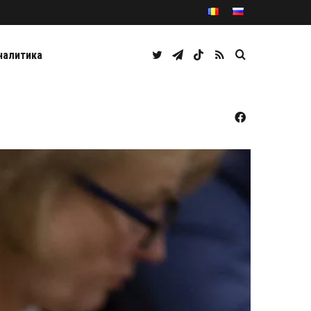
Twitter
Telegram
TikTok
RSS
Caută
налитика
Facebook