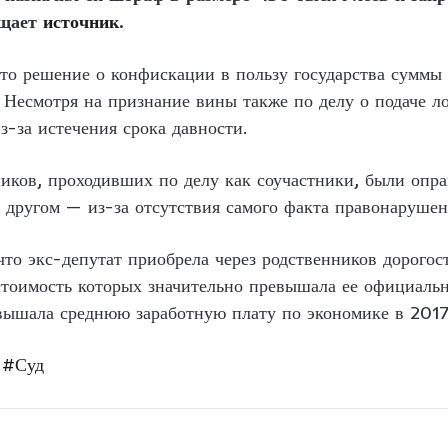
бщает
источник
.
то решение о конфискации в пользу государства суммы 
 Несмотря на признание вины также по делу о подаче л
з-за истечения срока давности.
иков, проходивших по делу как соучастники, были оправ
в другом — из-за отсутствия самого факта правонарушен
что экс-депутат приобрела через родственников дорого
тоимость которых значительно превышала ее официальн
вышала среднюю заработную плату по экономике в 2017
#Суд