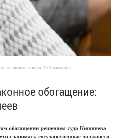
ие: конфисковано более 700 тысяч леев
аконное обогащение:
леев
ном обогащении решением суда Кишинева
ретил занимать государственные должности