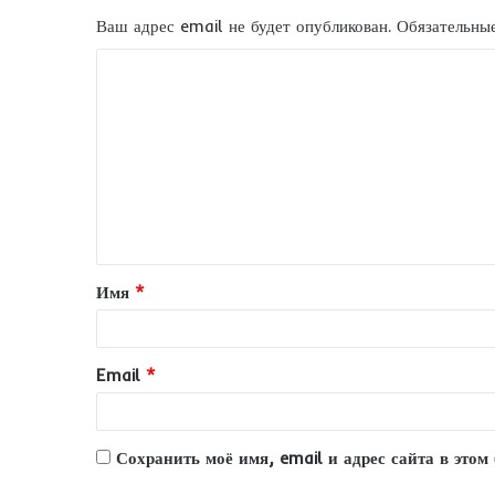
Ваш адрес email не будет опубликован.
Обязательны
К
о
м
м
е
н
т
Имя
*
а
р
и
Email
*
й
*
Сохранить моё имя, email и адрес сайта в это