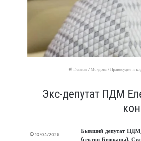
Главная
/
Молдова
/
Правосудие и ко
Экс-депутат ПДМ Ел
кон
Бывший депутат ПДМ, 
10/04/2026
(сектор Буюканы). Суд