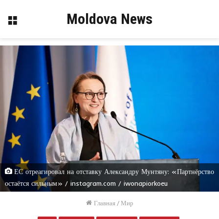
Moldova News
Меню
ЕС отреагировал на отставку Александру Мунтяну: «Партнёрство
остаётся сильным» / instagram.com / iwonapiorkoeu
Главная
/
Мир