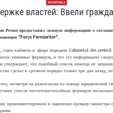
ПОЛИТИКА
ержке властей: Ввели гражда
н Речан предоставил ложную информацию о соглашен
оциации “
Forța Fermierilor
”.
 глава кабмина в эфире передачи Cabinetul din umbră 
писок уязвимых фермеров, и что эту информацию следуе
ии утверждают, что подобный список никогда не запраши
йства сделал в срочном порядке только три дня назад, п
что, несмотря на разногласия по поводу юридической 
оставит список неплатежеспособных фермеров нескольки
ации прокомментировали и заявления премьер-министра 
ариям.