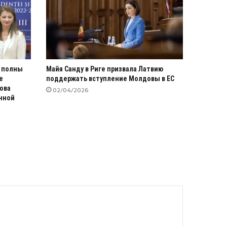
 полны
Майя Санду в Риге призвала Латвию
е
поддержать вступление Молдовы в ЕС
ова
02/04/2026
нной