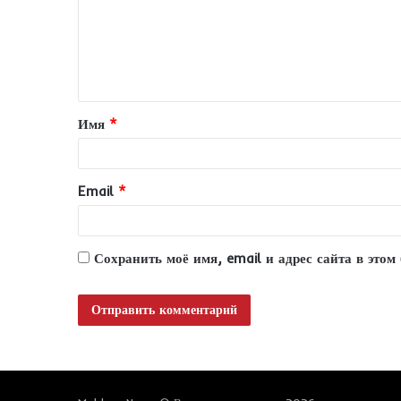
м
е
н
т
Имя
*
а
р
и
Email
*
й
*
Сохранить моё имя, email и адрес сайта в это