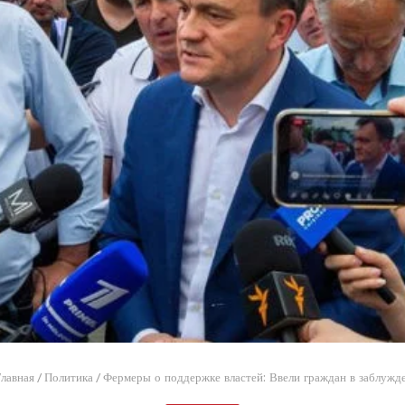
лавная
/
Политика
/
Фермеры о поддержке властей: Ввели граждан в заблужд