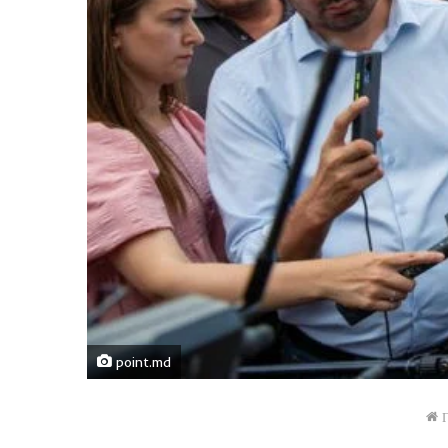
point.md
Г