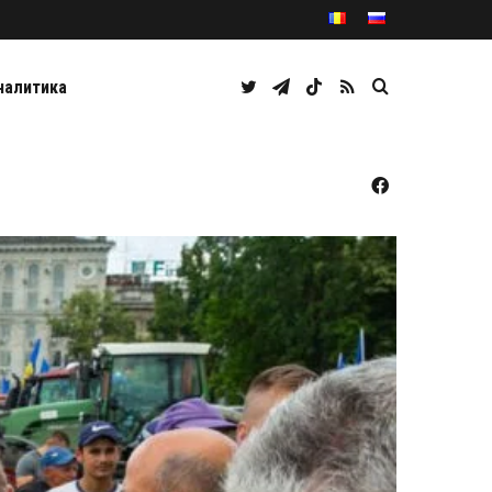
Twitter
Telegram
TikTok
RSS
Caută
налитика
Facebook