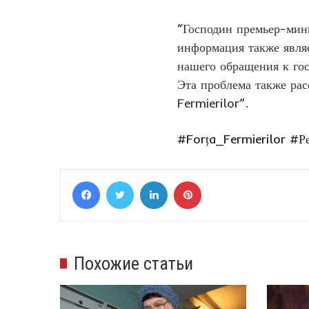
“Господин премьер-мини
информация также являе
нашего обращения к гос
Эта проблема также рас
Fermierilor”.
#Forța_Fermierilor
#Р
Facebook
Twitter
LinkedIn
Pinterest
Похожие статьи