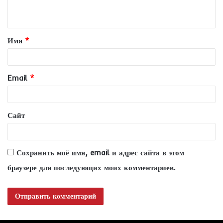
н
т
Имя
*
а
р
и
Email
*
й
*
Сайт
Сохранить моё имя, email и адрес сайта в этом
браузере для последующих моих комментариев.