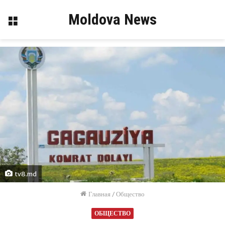
Moldova News
Меню
tv8.md
Главная
/
Общество
ОБЩЕСТВО