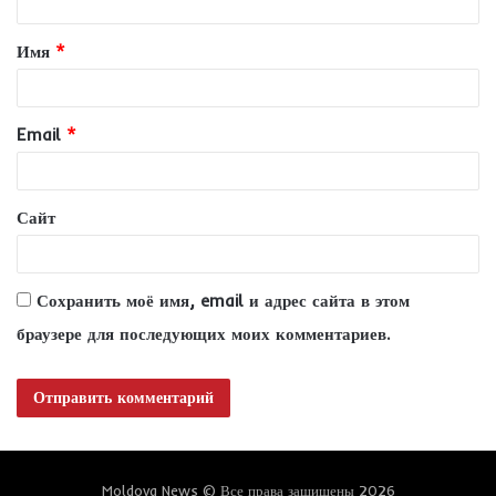
т
Имя
*
а
р
и
Email
*
й
*
Сайт
Сохранить моё имя, email и адрес сайта в этом
браузере для последующих моих комментариев.
Moldova News © Все права защищены 2026