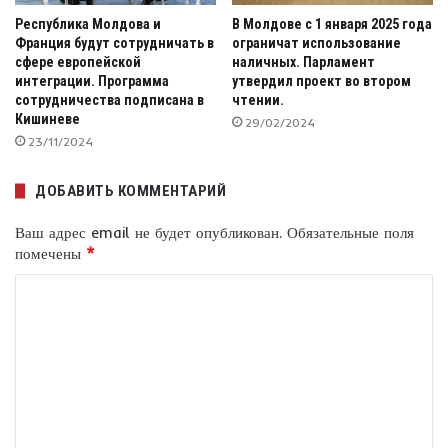
Республика Молдова и
В Молдове с 1 января 2025 года
Франция будут сотрудничать в
ограничат использование
сфере европейской
наличных. Парламент
интеграции. Программа
утвердил проект во втором
сотрудничества подписана в
чтении.
Кишиневе
29/02/2024
23/11/2024
ДОБАВИТЬ КОММЕНТАРИЙ
Ваш адрес email не будет опубликован.
Обязательные поля
помечены
*
К
о
м
м
е
н