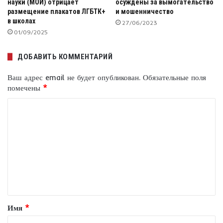
науки (МОИ) отрицает
осуждены за вымогательство
размещение плакатов ЛГБТК+
и мошенничество
в школах
27/06/2023
01/09/2025
ДОБАВИТЬ КОММЕНТАРИЙ
Ваш адрес email не будет опубликован.
Обязательные поля
помечены
*
К
о
м
м
е
н
т
Имя
*
а