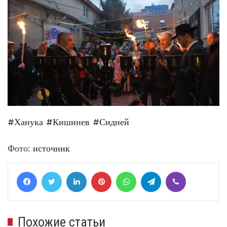
#Ханука
#Кишинев
#Сидней
Фото:
источник
Facebook
Twitter
LinkedIn
Pinterest
WhatsApp
Telegram
Viber
Похожие статьи