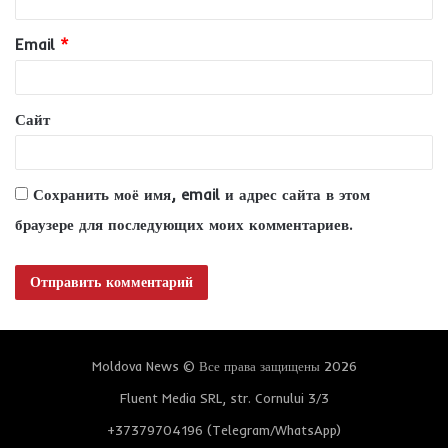
р
и
Email
*
й
*
Сайт
Сохранить моё имя, email и адрес сайта в этом
браузере для последующих моих комментариев.
Moldova News © Все права защищены 2026
Fluent Media SRL, str. Cornului 3/3
+37379704196 (Telegram/WhatsApp)