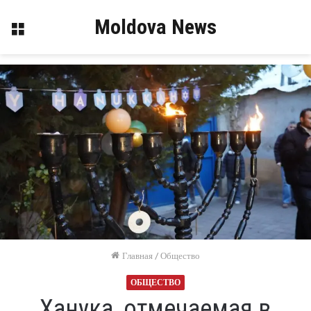
Moldova News
Меню
Главная
/
Общество
ОБЩЕСТВО
Ханука, отмечаемая в