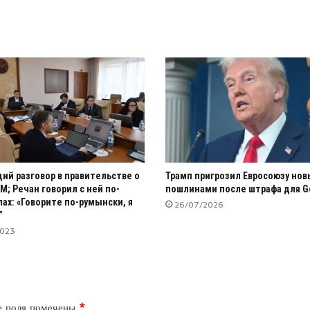
й разговор в правительстве о
Трамп пригрозил Евросоюзу но
М; Речан говорил с ней по-
пошлинами после штрафа для G
лах: «Говорите по-румынски, я
26/07/2026
”
2023
е поля помечены
*