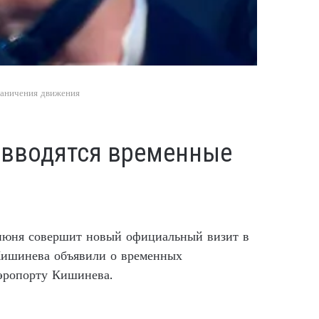
раничения движения
 вводятся временные
юня совершит новый официальный визит в
 Кишинева объявили о временных
эропорту Кишинева.