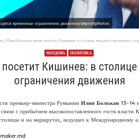
одятся временные ограничения движения/depositphotos
ва
/
Илия Боложан вновь посетит Кишинев: в столице вводятся временные ог
МОЛДОВА
ПОЛИТИКА
 посетит Кишинев: в столице
ограничения движения
сти премьер-министра Румынии
Илия Боложан
13–14 и
 связи с прибытием высокопоставленного гостя власти
 столицы и на маршрутах, ведущих к Международному а
maker.md