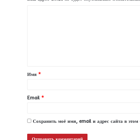
К
о
м
м
е
н
т
Имя
*
а
р
и
Email
*
й
*
Сохранить моё имя, email и адрес сайта в это