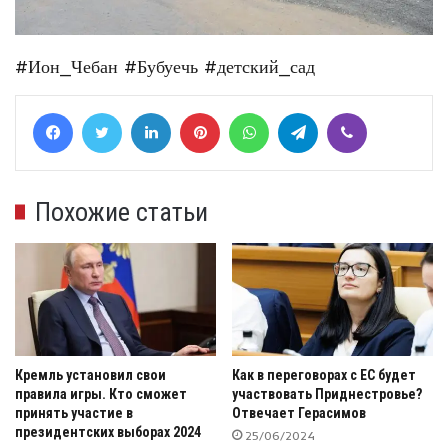
#Ион_Чебан
#Бубуечь
#детский_сад
Facebook
Twitter
LinkedIn
Pinterest
WhatsApp
Telegram
Viber
Похожие статьи
Кремль установил свои
Как в переговорах с ЕС будет
правила игры. Кто сможет
участвовать Приднестровье?
принять участие в
Отвечает Герасимов
президентских выборах 2024
25/06/2024