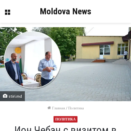
Moldova News
Меню
stiri.md
Главная
/
Политика
ПОЛИТИКА
Ион Чебан c визитом в