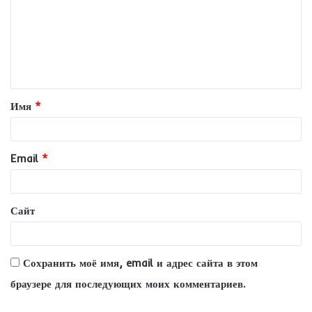
м
м
е
н
т
Имя
*
а
р
и
Email
*
й
*
Сайт
Сохранить моё имя, email и адрес сайта в этом
браузере для последующих моих комментариев.