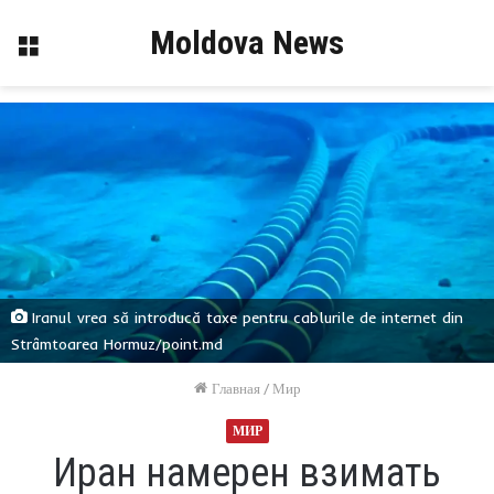
Moldova News
Меню
Iranul vrea să introducă taxe pentru cablurile de internet din
Strâmtoarea Hormuz/point.md
Главная
/
Мир
МИР
Иран намерен взимать