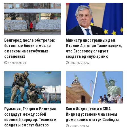
Белгород после обстрелов:
Министр иностранных дел
бетонные блоки и мешки
Италии Антонио Таяни заявил,
с песком на автобусных
что Евросоюзу следует
остановках
создать единую армию
13/01/2024
08/01/2024
Румыния, Греция и Болгария
Как в Индии, так и в США.
создадут между собой
Индиец установил на своем
военный коридор. Техника и
доме копию статуи Свободы
солдаты смогут быстро
29/05/2024