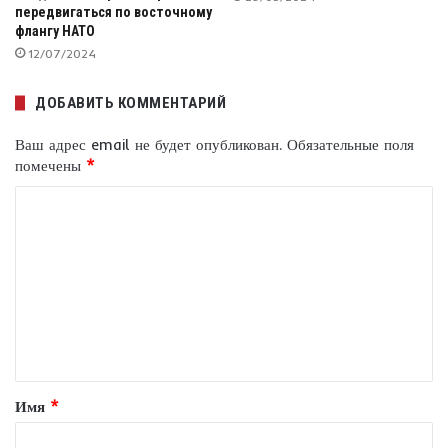
передвигаться по восточному
флангу НАТО
12/07/2024
ДОБАВИТЬ КОММЕНТАРИЙ
Ваш адрес email не будет опубликован.
Обязательные поля
помечены
*
К
о
м
м
е
н
т
Имя
*
а
р