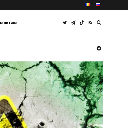
Twitter
Telegram
TikTok
RSS
Caută
налитика
Facebook