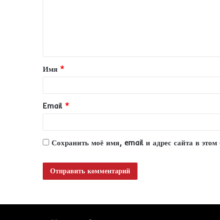
м
е
н
т
Имя
*
а
р
и
Email
*
й
*
Сохранить моё имя, email и адрес сайта в это