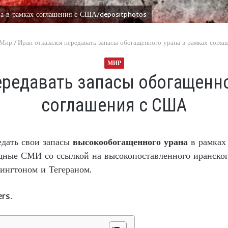
на в рамках соглашения с США/depositphotos
Мир
/
Иран отказался передавать запасы обогащенного урана в рамках согл
МИР
ередавать запасы обогащенно
соглашения с США
едать свои запасы
высокообогащенного урана
в рамках
дные СМИ со ссылкой на высокопоставленного иранско
ингтоном и Тегераном.
ers
.