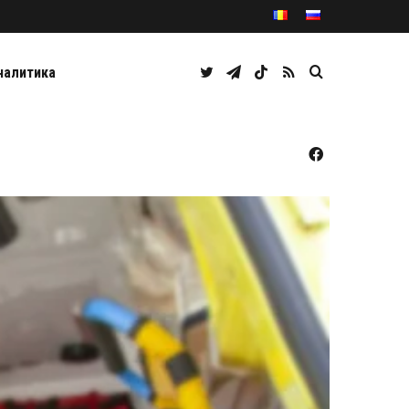
Twitter
Telegram
TikTok
RSS
Caută
налитика
Facebook