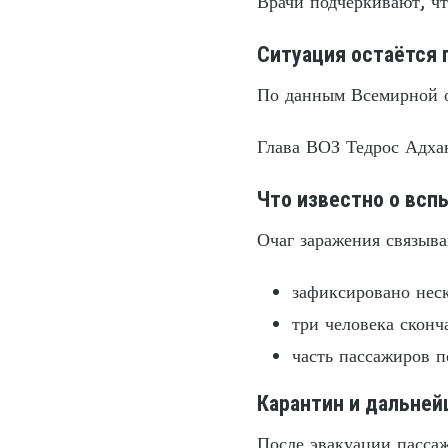
Врачи подчёркивают, чт
Ситуация остаётся 
По данным Всемирной о
Глава ВОЗ Тедрос Адха
Что известно о всп
Очаг заражения связыва
зафиксировано неск
три человека сконч
часть пассажиров п
Карантин и дальне
После эвакуации пассаж