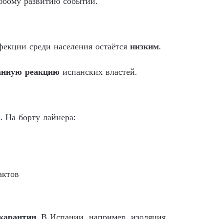
любому развитию событий.
фекции среди населения остаётся
низким
.
анную реакцию
испанских властей.
. На борту лайнера:
актов
карантин
. В Испании, например, изоляция