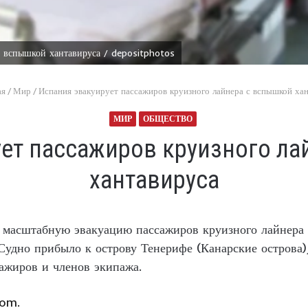
 вспышкой хантавируса / depositphotos
ая
/
Мир
/
Испания эвакуирует пассажиров круизного лайнера с вспышкой ха
МИР
ОБЩЕСТВО
ует пассажиров круизного ла
хантавируса
 масштабную эвакуацию пассажиров круизного лайнера
 Судно прибыло к острову Тенерифе (Канарские острова)
ажиров и членов экипажа.
com.