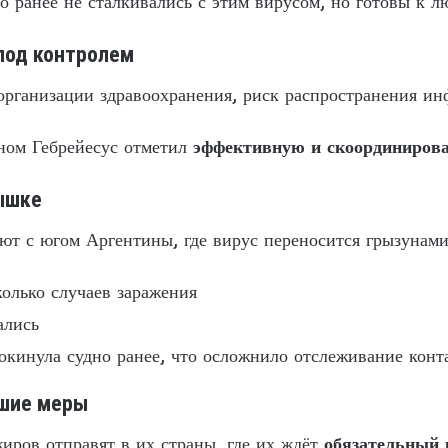
о ранее не сталкивались с этим вирусом, но готовы к 
под контролем
рганизации здравоохранения, риск распространения ин
ном Гебрейесус отметил
эффективную и скоординиров
ышке
ют с югом Аргентины, где вирус переносится грызунами
олько случаев заражения
ались
окинула судно ранее, что осложнило отслеживание конт
йшие меры
иров отправят в их страны, где их ждёт
обязательный 