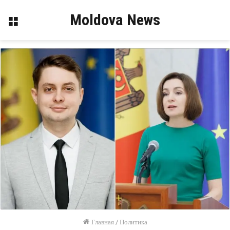
Moldova News
Меню
Главная
/
Политика