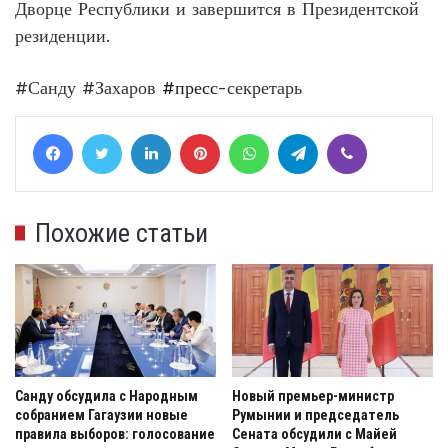
Дворце Республики и завершится в Президентской
резиденции.
#Санду #Захаров
#пресс
-секретарь
Facebook
Twitter
LinkedIn
Pinterest
WhatsApp
Telegram
Viber
Похожие статьи
Санду обсудила с Народным
Новый премьер-министр
собранием Гагаузии новые
Румынии и председатель
правила выборов: голосование
Сената обсудили с Майей