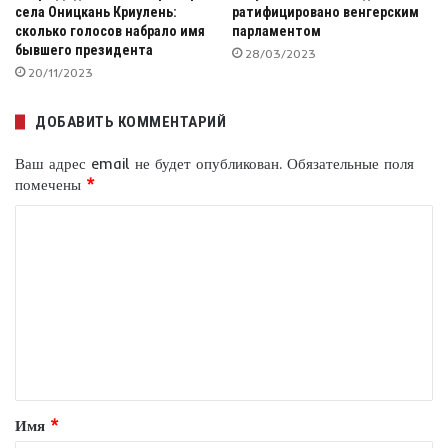
села Оницкань Криулень:
ратифицировано венгерским
сколько голосов набрало имя
парламентом
бывшего президента
28/03/2023
20/11/2023
ДОБАВИТЬ КОММЕНТАРИЙ
Ваш адрес email не будет опубликован.
Обязательные поля
помечены
*
К
о
м
м
е
н
т
Имя
*
а