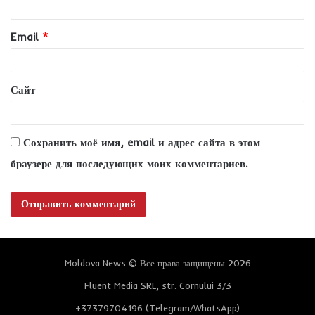
р
и
Email
*
й
*
Сайт
Сохранить моё имя, email и адрес сайта в этом
браузере для последующих моих комментариев.
Moldova News © Все права защищены 2026
Fluent Media SRL, str. Cornului 3/3
+37379704196 (Telegram/WhatsApp)