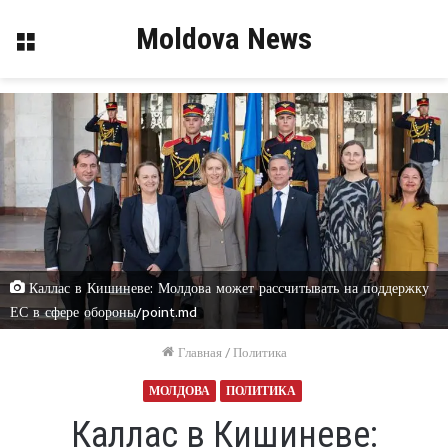
Moldova News
Меню
Каллас в Кишиневе: Молдова может рассчитывать на поддержку
ЕС в сфере обороны/point.md
Главная
/
Политика
МОЛДОВА
ПОЛИТИКА
Каллас в Кишиневе: