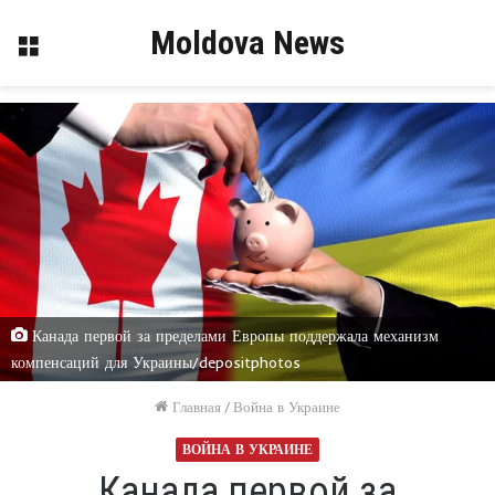
Moldova News
Меню
Канада первой за пределами Европы поддержала механизм
компенсаций для Украины/depositphotos
Главная
/
Война в Украине
ВОЙНА В УКРАИНЕ
Канада первой за