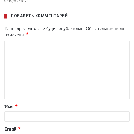
16/07/2025
ДОБАВИТЬ КОММЕНТАРИЙ
Ваш адрес email не будет опубликован.
Обязательные поля
помечены
*
К
о
м
м
е
н
т
Имя
*
а
р
и
Email
*