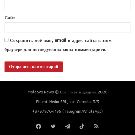
й
*
Сайт
Сохранить моё имя, email и адрес сайта в этом
браузере для последующих моих комментариев.
Moldova News © Все права защищены 2026
Fluent Media SRL, str. Cornului 3/3
+37379704196 (Telegram/WhatsApp)
Facebook
Twitter
Telegram
TikTok
RSS