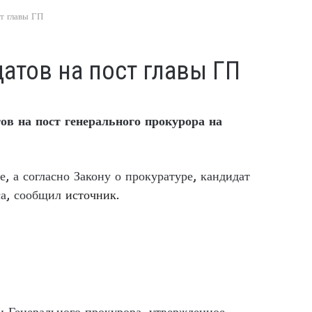
т главы ГП
атов на пост главы ГП
в на пост генерального прокурора на
 а согласно Закону о прокуратуре, кандидат
са, сообщил
источник.
 Генерального прокурора, утвержденное