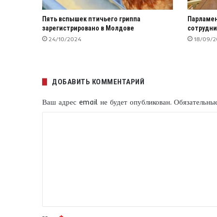
Пять вспышек птичьего гриппа
Парламен
зарегистрировано в Молдове
сотрудни
24/10/2024
18/09/2
ДОБАВИТЬ КОММЕНТАРИЙ
Ваш адрес email не будет опубликован.
Обязательны
К
о
м
м
е
н
т