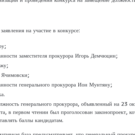
заявления на участие в конкурсе:
ру;
нности заместителя прокурора Игорь Демчюцин;
ржу;
 Ячимовски;
нности генерального прокурора Ион Мунтяну;
а.
лжность генерального прокурора, объявленный на 23 ок
та, в первом чтении был проголосован законопроект, к
тавлять баллы кандидатам.
ативная база предусматривает, что генеральный прокур