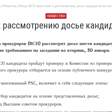
/
Общество
/
Когда ВСП приступит к рассмотрению досье кандидатов на пос
ОБЩЕСТВО
к рассмотрению досье кандид
 прокуроров (ВСП) рассмотрят досье шести кандидато
ия требованиям на заседании во вторник, 30 января.
 кандидаты пройдут проверку в Комиссии по проверке,
ого прокурора отбирается на основе публичного конкур
ганизованный PSC, включает в себя следующие этапы:
бор кандидатов на основе представленных досье;
ед Высшим советом прокуроров.
низации и проведении конкурса на замещение должности