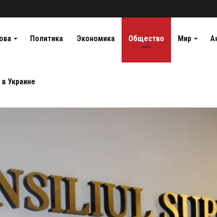
ова
Политика
Экономика
Общество
Мир
А
 в Украине