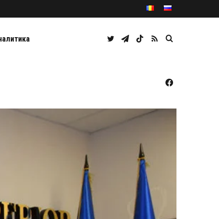
Twitter
Telegram
TikTok
RSS
Caută
налитика
Facebook