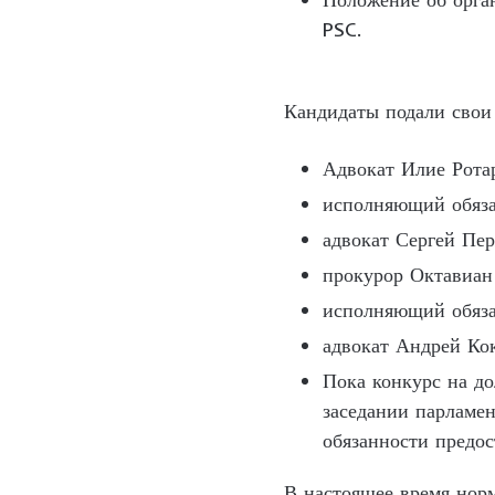
PSC.
Кандидаты подали свои 
Адвокат Илие Рота
исполняющий обяза
адвокат Сергей Пе
прокурор Октавиан
исполняющий обяза
адвокат Андрей Кок
Пока конкурс на до
заседании парламен
обязанности предос
В настоящее время норм